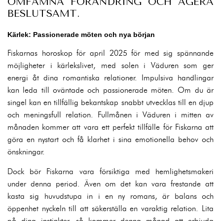
OMFAMNA FÖRÄNDRING OCH AGERA
BESLUTSAMT.
Kärlek: Passionerade möten och nya början
Fiskarnas horoskop för april 2025 för med sig spännande
möjligheter i kärlekslivet, med solen i Väduren som ger
energi åt dina romantiska relationer. Impulsiva handlingar
kan leda till oväntade och passionerade möten. Om du är
singel kan en tillfällig bekantskap snabbt utvecklas till en djup
och meningsfull relation. Fullmånen i Väduren i mitten av
månaden kommer att vara ett perfekt tillfälle för Fiskarna att
göra en nystart och få klarhet i sina emotionella behov och
önskningar.
Dock bör Fiskarna vara försiktiga med hemlighetsmakeri
under denna period. Även om det kan vara frestande att
kasta sig huvudstupa in i en ny romans, är balans och
öppenhet nyckeln till att säkerställa en varaktig relation. Lita
på dina instinkter, så kommer denna månad att erbjuda