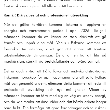
fantastiska möjligheter till tillväxt i ditt kärleksliv.
Karriär: Djärva beslut och professionell utveckling
När det gäller karriären kommer Fiskarna att uppleva en
energisk och transformativ period i april 2025. Tidigt i
månaden kommer du att känna en stark drivkraft att gå
framåt och uppnå dina mål. Venus i Fiskarna kommer att
förstärka din intuition, vilket gör det lättare att hantera
arbetsrelaterade utmaningar. Detta är en tid att lita på
magkänslan, särskilt vid beslutsfattande och svåra samtal.
Det är dock viktigt att hålla fokus och undvika distraktioner.
Fiskarnas horoskop för april uppmanar dig att sätta tydliga
mål och genomföra dem, eftersom detta kommer att leda till
professionell utveckling och nya möjligheter. Mitten av
månaden kommer att föra med sig en våg av kreativ energi,
och du kan märka att dina idéer och ditt hårda arbete börjar
bära frukt. Din förmåga att göra förändringar och ta risker i