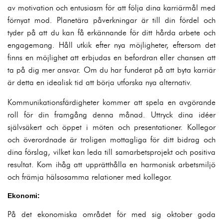
av motivation och entusiasm för att följa dina karriärmål med
förnyat mod. Planetära påverkningar är till din fördel och
tyder på att du kan få erkännande för ditt hårda arbete och
engagemang. Håll utkik efter nya möjligheter, eftersom det
finns en möjlighet att erbjudas en befordran eller chansen att
ta på dig mer ansvar. Om du har funderat på att byta karriär
är detta en idealisk tid att börja utforska nya alternativ.
Kommunikationsfärdigheter kommer att spela en avgörande
roll för din framgång denna månad. Uttryck dina idéer
självsäkert och öppet i möten och presentationer. Kollegor
och överordnade är troligen mottagliga för ditt bidrag och
dina förslag, vilket kan leda till samarbetsprojekt och positiva
resultat. Kom ihåg att upprätthålla en harmonisk arbetsmiljö
och främja hälsosamma relationer med kollegor.
Ekonomi:
På det ekonomiska området för med sig oktober goda