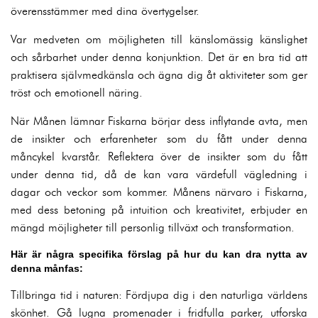
överensstämmer med dina övertygelser.
Var medveten om möjligheten till känslomässig känslighet
och sårbarhet under denna konjunktion. Det är en bra tid att
praktisera självmedkänsla och ägna dig åt aktiviteter som ger
tröst och emotionell näring.
När Månen lämnar Fiskarna börjar dess inflytande avta, men
de insikter och erfarenheter som du fått under denna
måncykel kvarstår. Reflektera över de insikter som du fått
under denna tid, då de kan vara värdefull vägledning i
dagar och veckor som kommer. Månens närvaro i Fiskarna,
med dess betoning på intuition och kreativitet, erbjuder en
mängd möjligheter till personlig tillväxt och transformation.
Här är några specifika förslag på hur du kan dra nytta av
denna månfas:
Tillbringa tid i naturen: Fördjupa dig i den naturliga världens
skönhet. Gå lugna promenader i fridfulla parker, utforska