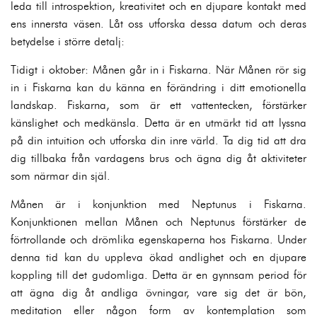
leda till introspektion, kreativitet och en djupare kontakt med
ens innersta väsen. Låt oss utforska dessa datum och deras
betydelse i större detalj:
Tidigt i oktober: Månen går in i Fiskarna. När Månen rör sig
in i Fiskarna kan du känna en förändring i ditt emotionella
landskap. Fiskarna, som är ett vattentecken, förstärker
känslighet och medkänsla. Detta är en utmärkt tid att lyssna
på din intuition och utforska din inre värld. Ta dig tid att dra
dig tillbaka från vardagens brus och ägna dig åt aktiviteter
som närmar din själ.
Månen är i konjunktion med Neptunus i Fiskarna.
Konjunktionen mellan Månen och Neptunus förstärker de
förtrollande och drömlika egenskaperna hos Fiskarna. Under
denna tid kan du uppleva ökad andlighet och en djupare
koppling till det gudomliga. Detta är en gynnsam period för
att ägna dig åt andliga övningar, vare sig det är bön,
meditation eller någon form av kontemplation som