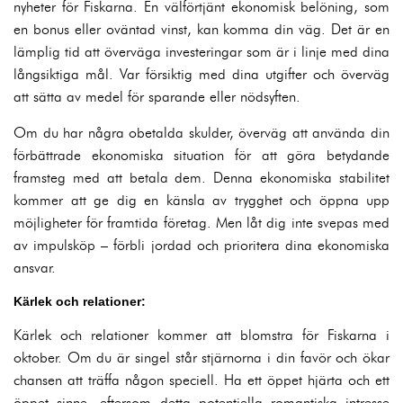
nyheter för Fiskarna. En välförtjänt ekonomisk belöning, som
en bonus eller oväntad vinst, kan komma din väg. Det är en
lämplig tid att överväga investeringar som är i linje med dina
långsiktiga mål. Var försiktig med dina utgifter och överväg
att sätta av medel för sparande eller nödsyften.
Om du har några obetalda skulder, överväg att använda din
förbättrade ekonomiska situation för att göra betydande
framsteg med att betala dem. Denna ekonomiska stabilitet
kommer att ge dig en känsla av trygghet och öppna upp
möjligheter för framtida företag. Men låt dig inte svepas med
av impulsköp – förbli jordad och prioritera dina ekonomiska
ansvar.
Kärlek och relationer:
Kärlek och relationer kommer att blomstra för Fiskarna i
oktober. Om du är singel står stjärnorna i din favör och ökar
chansen att träffa någon speciell. Ha ett öppet hjärta och ett
öppet sinne, eftersom detta potentiella romantiska intresse