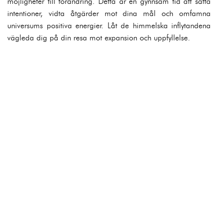
möjligheter till förändring. Detta är en gynnsam tid att sätta
intentioner, vidta åtgärder mot dina mål och omfamna
universums positiva energier. Låt de himmelska inflytandena
vägleda dig på din resa mot expansion och uppfyllelse.