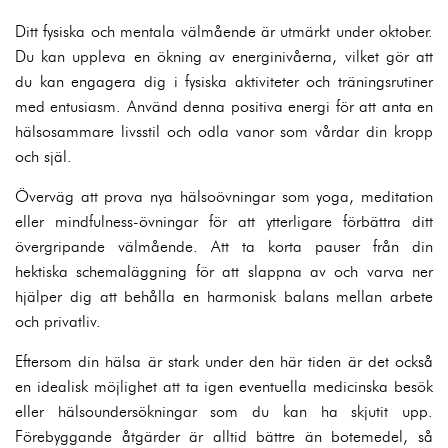
Ditt fysiska och mentala välmående är utmärkt under oktober.
Du kan uppleva en ökning av energinivåerna, vilket gör att
du kan engagera dig i fysiska aktiviteter och träningsrutiner
med entusiasm. Använd denna positiva energi för att anta en
hälsosammare livsstil och odla vanor som vårdar din kropp
och själ.
Överväg att prova nya hälsoövningar som yoga, meditation
eller mindfulness-övningar för att ytterligare förbättra ditt
övergripande välmående. Att ta korta pauser från din
hektiska schemaläggning för att slappna av och varva ner
hjälper dig att behålla en harmonisk balans mellan arbete
och privatliv.
Eftersom din hälsa är stark under den här tiden är det också
en idealisk möjlighet att ta igen eventuella medicinska besök
eller hälsoundersökningar som du kan ha skjutit upp.
Förebyggande åtgärder är alltid bättre än botemedel, så