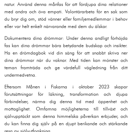
natur. Använd denna månfas för att fördjupa dina relationer
med andra och öva empati. Volontärarbeta för en sak som
du bryr dig om, stöd vänner eller familjemedlemmar i behov
eller var helt enkelt närvarande med dem du älskar.
Dokumentera dina drömmar: Under denna andligt förhöjda
fas kan dina drömmar bära betydande budskap och insikter.
Ha en drömdagbok vid din säng för att snabbt skriva ner
dina drömmar när du vaknar. Med tiden kan mönster och
teman framträda och ge värdefull vägledning från ditt
undermedvetna.
Eftersom Månen i Fiskarna i oktober 2023 skapar
förutsättningar för läkning, transformation och djupa
förbindelser, närma dig denna tid med öppenhet och
mottaglighet. Omfamna möjligheterna till tillväxt och
självupptäckt som denna himmelska påverkan erbjuder, och
du kan finna dig själv på en djupt berikande och stärkande
resa av självutforskning.