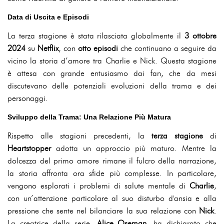
Data di Uscita e Episodi
La terza stagione è stata rilasciata globalmente il
3 ottobre
2024
su
Netflix
, con
otto episodi
che continuano a seguire da
vicino la storia d’amore tra Charlie e Nick. Questa stagione
è attesa con grande entusiasmo dai fan, che da mesi
discutevano delle potenziali evoluzioni della trama e dei
personaggi.
Sviluppo della Trama: Una Relazione Più Matura
Rispetto alle stagioni precedenti, la
terza stagione
di
Heartstopper
adotta un approccio più maturo. Mentre la
dolcezza del primo amore rimane il fulcro della narrazione,
la storia affronta ora sfide più complesse. In particolare,
vengono esplorati i problemi di salute mentale di
Charlie
,
con un’attenzione particolare al suo disturbo d'ansia e alla
pressione che sente nel bilanciare la sua relazione con
Nick
.
La creatrice della serie,
Alice Oseman
, ha dichiarato che