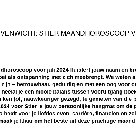
VENWICHT: STIER MAANDHOROSCOOP VO
ndhoroscoop voor juli 2024 fluistert jouw naam en br
ei als ontspanning met zich meebrengt. We weten all
 zijn – betrouwbaar, geduldig en met een oog voor de
het heelal je een mooie balans tussen vooruitgang b
ken (of, nauwkeuriger gezegd, te genieten van die pe
2024 voor Stier is jouw persoonlijke hangmat om de 
to heeft voor je liefdesleven, carrière, financiën en z
 maak je klaar om het beste uit deze prachtige maand 