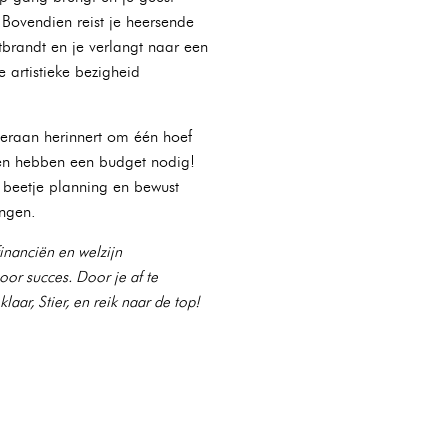
 Bovendien reist je heersende
tbrandt en je verlangt naar een
 artistieke bezigheid
e eraan herinnert om één hoef
eren hebben een budget nodig!
 beetje planning en bewust
ingen.
financiën en welzijn
or succes. Door je af te
aar, Stier, en reik naar de top!