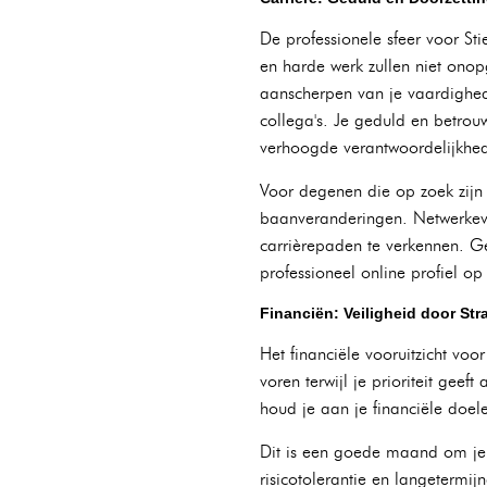
De professionele sfeer voor St
en harde werk zullen niet onopg
aanscherpen van je vaardighede
collega's. Je geduld en betrou
verhoogde verantwoordelijkhed
Voor degenen die op zoek zijn 
baanveranderingen. Netwerkeve
carrièrepaden te verkennen. Ge
professioneel online profiel o
Financiën: Veiligheid door St
Het financiële vooruitzicht voor
voren terwijl je prioriteit gee
houd je aan je financiële doe
Dit is een goede maand om je b
risicotolerantie en langetermij