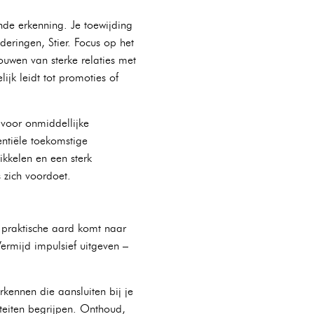
nde erkenning. Je toewijding
deringen, Stier. Focus op het
ouwen van sterke relaties met
jk leidt tot promoties of
 voor onmiddellijke
ntiële toekomstige
ikkelen en een sterk
 zich voordoet.
Je praktische aard komt naar
Vermijd impulsief uitgeven –
kennen die aansluiten bij je
riteiten begrijpen. Onthoud,