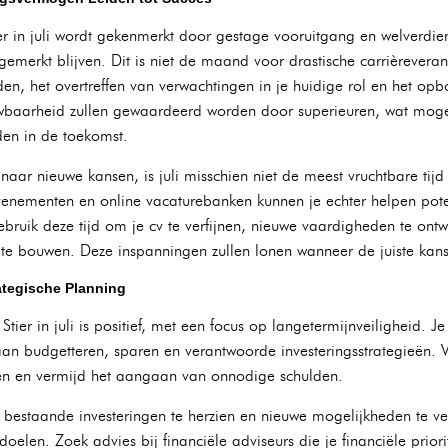
ier in juli wordt gekenmerkt door gestage vooruitgang en welverdie
emerkt blijven. Dit is niet de maand voor drastische carrièreveran
n, het overtreffen van verwachtingen in je huidige rol en het opb
wbaarheid zullen gewaardeerd worden door superieuren, wat mogeli
en in de toekomst.
naar nieuwe kansen, is juli misschien niet de meest vruchtbare tijd
nementen en online vacaturebanken kunnen je echter helpen pote
bruik deze tijd om je cv te verfijnen, nieuwe vaardigheden te ontw
p te bouwen. Deze inspanningen zullen lonen wanneer de juiste kans
rategische Planning
 Stier in juli is positief, met een focus op langetermijnveiligheid. 
ft aan budgetteren, sparen en verantwoorde investeringsstrategieën. 
len en vermijd het aangaan van onnodige schulden.
estaande investeringen te herzien en nieuwe mogelijkheden te ver
ndoelen. Zoek advies bij financiële adviseurs die je financiële prio