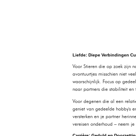
Liefde: Diepe Verbindingen Cu
Voor Stieren die op zoek zijn n
avontuurtjes misschien niet v
waarschijnlijk. Focus op gedee
naar partners die stabiliteit en
Voor degenen die al een relati
geniet van gedeelde hobby's en
versterken en je partner herinn
vereisen onderhoud – neem je p
Carrière: Geduld en Doorzett