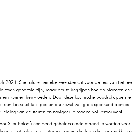
i 2024: Stier als je hemelse weersbericht voor de reis van het lev
n steen gebeiteld zijn, maar om te begrijpen hoe de planeten en s
riem kunnen beïnvloeden. Door deze kosmische boodschappen te ont
pt een koers uit te stippelen die zowel veilig als spannend aanvoe
 leiding van de sterren en navigeer je maand vol vertrouwen!
or Stier belooft een goed gebalanceerde maand te worden voor jou
ngen reist, als een praatgrage vriend die levendige gesprekken o