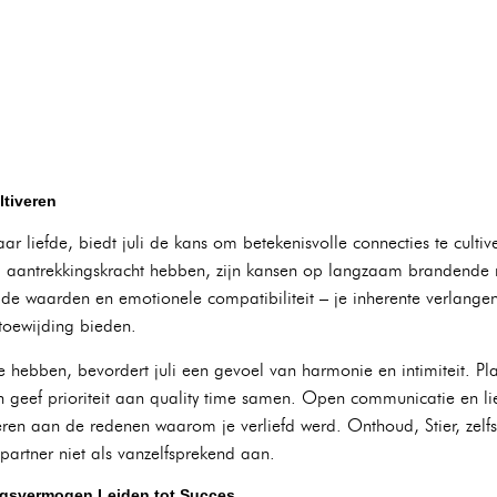
ltiveren
aar liefde, biedt juli de kans om betekenisvolle connecties te cult
eel aantrekkingskracht hebben, zijn kansen op langzaam brandende
lde waarden en emotionele compatibiliteit – je inherente verlangen 
 toewijding bieden.
e hebben, bevordert juli een gevoel van harmonie en intimiteit. P
 geef prioriteit aan quality time samen. Open communicatie en lief
eren aan de redenen waarom je verliefd werd. Onthoud, Stier, zelfs
artner niet als vanzelfsprekend aan.
ingsvermogen Leiden tot Succes