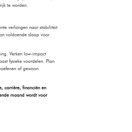
rijk te worden.
rente verlangen naar stabiliteit
 aan voldoende slaap voor
ning. Verken low-impact
ast fysieke voordelen. Plan
 beoefenen of gewoon
, carrière, financiën en
ovende maand wordt voor