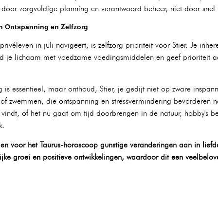
t door zorgvuldige planning en verantwoord beheer, niet door snel 
an Ontspanning en Zelfzorg
rivéleven in juli navigeert, is zelfzorg prioriteit voor Stier. Je inhe
. Voed je lichaam met voedzame voedingsmiddelen en geef prioriteit
s essentieel, maar onthoud, Stier, je gedijt niet op zware inspan
 of zwemmen, die ontspanning en stressvermindering bevorderen na
euk vindt, of het nu gaat om tijd doorbrengen in de natuur, hobby's
k.
gen voor het Taurus-horoscoop gunstige veranderingen aan in liefde
ijke groei en positieve ontwikkelingen, waardoor dit een veelbel