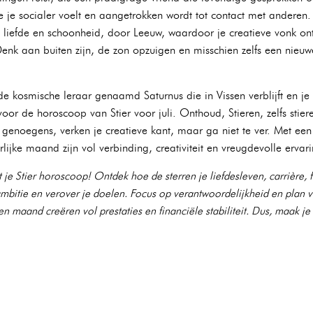
je je socialer voelt en aangetrokken wordt tot contact met anderen.
 liefde en schoonheid, door Leeuw, waardoor je creatieve vonk on
Denk aan buiten zijn, de zon opzuigen en misschien zelfs een nieuwe
de kosmische leraar genaamd Saturnus die in Vissen verblijft en j
oor de horoscoop van Stier voor juli. Onthoud, Stieren, zelfs sti
enoegens, verken je creatieve kant, maar ga niet te ver. Met een
rlijke maand zijn vol verbinding, creativiteit en vreugdevolle ervar
 je Stier horoscoop! Ontdek hoe de sterren je liefdesleven, carrière, 
bitie en verover je doelen. Focus op verantwoordelijkheid en plan vo
 maand creëren vol prestaties en financiële stabiliteit. Dus, maak je kl