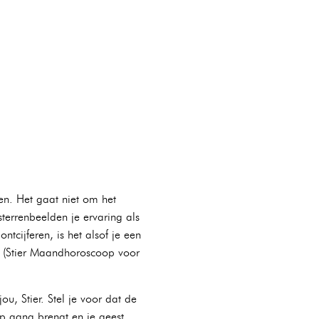
en. Het gaat niet om het
terrenbeelden je ervaring als
cijferen, is het alsof je een
lt (Stier Maandhoroscoop voor
, Stier. Stel je voor dat de
p gang brengt en je geest