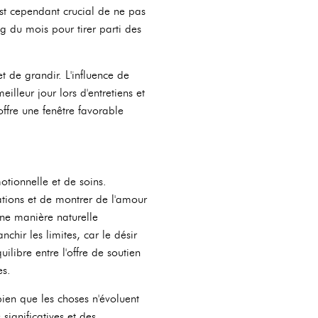
est cependant crucial de ne pas
g du mois pour tirer parti des
 de grandir. L'influence de
lleur jour lors d'entretiens et
ffre une fenêtre favorable
tionnelle et de soins.
lations et de montrer de l'amour
une manière naturelle
chir les limites, car le désir
libre entre l'offre de soutien
es.
ien que les choses n'évoluent
significatives et des