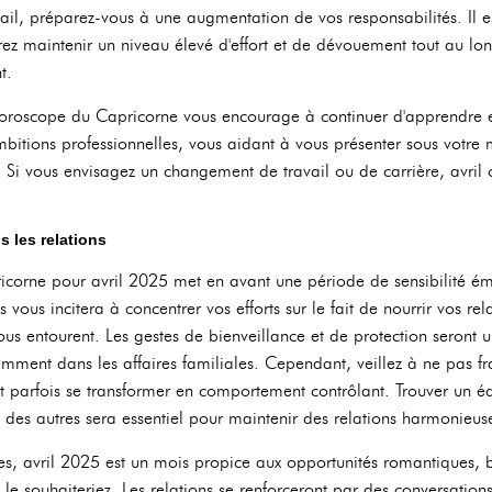
vail, préparez-vous à une augmentation de vos responsabilités. Il 
ez maintenir un niveau élevé d'effort et de dévouement tout au lon
t.
horoscope du Capricorne vous encourage à continuer d'apprendre et
itions professionnelles, vous aidant à vous présenter sous votre mei
Si vous envisagez un changement de travail ou de carrière, avril o
 les relations
corne pour avril 2025 met en avant une période de sensibilité émo
 vous incitera à concentrer vos efforts sur le fait de nourrir vos re
ous entourent. Les gestes de bienveillance et de protection seront 
mment dans les affaires familiales. Cependant, veillez à ne pas fran
 parfois se transformer en comportement contrôlant. Trouver un équi
 des autres sera essentiel pour maintenir des relations harmonieus
res, avril 2025 est un mois propice aux opportunités romantiques, b
e souhaiteriez. Les relations se renforceront par des conversations 