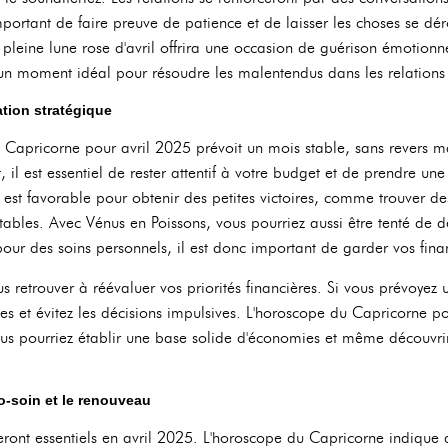
mportant de faire preuve de patience et de laisser les choses se dé
pleine lune rose d'avril offrira une occasion de guérison émotionn
un moment idéal pour résoudre les malentendus dans les relations 
cation stratégique
 Capricorne pour avril 2025 prévoit un mois stable, sans revers m
, il est essentiel de rester attentif à votre budget et de prendre u
est favorable pour obtenir des petites victoires, comme trouver des
ntables. Avec Vénus en Poissons, vous pourriez aussi être tenté de 
ur des soins personnels, il est donc important de garder vos fina
us retrouver à réévaluer vos priorités financières. Si vous prévoyez
hes et évitez les décisions impulsives. L'horoscope du Capricorne p
ous pourriez établir une base solide d'économies et même découvrir
to-soin et le renouveau
seront essentiels en avril 2025. L'horoscope du Capricorne indique q