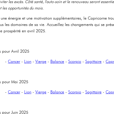
iter les excès. Côté santé, l'auto-soin et le renouveau seront essentie
et les opportunités du mois.
 une énergie et une motivation supplémentaires, le Capricorne tro
us les domaines de sa vie. Accueillez les changements qui se présen
e prospérité en avril 2025.
s pour Avril 2025
-
Cancer
-
Lion
-
Vierge
-
Balance
-
Scorpio
-
Sagittaire
-
Capr
ns pour Mai 2025
-
Cancer
-
Lion
-
Vierge
-
Balance
-
Scorpio
-
Sagittaire
-
Capr
s pour Juin 2025