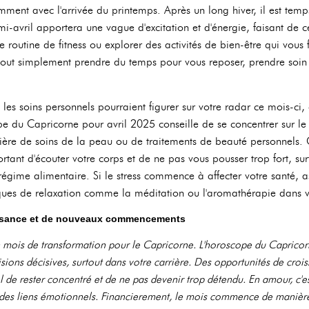
tamment avec l'arrivée du printemps. Après un long hiver, il est temp
mi-avril apportera une vague d'excitation et d'énergie, faisant de 
 routine de fitness ou explorer des activités de bien-être qui vous 
tout simplement prendre du temps pour vous reposer, prendre soin 
es soins personnels pourraient figurer sur votre radar ce mois-ci, 
pe du Capricorne pour avril 2025 conseille de se concentrer sur le 
re de soins de la peau ou de traitements de beauté personnels.
ortant d'écouter votre corps et de ne pas vous pousser trop fort, surt
égime alimentaire. Si le stress commence à affecter votre santé, 
iques de relaxation comme la méditation ou l'aromathérapie dans v
issance et de nouveaux commencements
mois de transformation pour le Capricorne. L'horoscope du Capricorn
sions décisives, surtout dans votre carrière. Des opportunités de croi
el de rester concentré et de ne pas devenir trop détendu. En amour, c'
n des liens émotionnels. Financierement, le mois commence de manière 