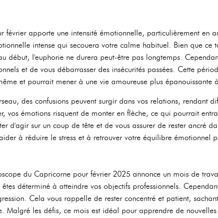
 février apporte une intensité émotionnelle, particulièrement en 
tionnelle intense qui secouera votre calme habituel. Bien que ce 
t au début, l'euphorie ne durera peut-être pas longtemps. Cependan
ionnels et de vous débarrasser des insécurités passées. Cette péri
-même et pourrait mener à une vie amoureuse plus épanouissante 
rseau, des confusions peuvent surgir dans vos relations, rendant diffi
er, vos émotions risquent de monter en flèche, ce qui pourrait entra
'éviter d'agir sur un coup de tête et de vous assurer de rester ancré 
ider à réduire le stress et à retrouver votre équilibre émotionnel 
oroscope du Capricorne pour février 2025 annonce un mois de trava
s êtes déterminé à atteindre vos objectifs professionnels. Cependant
ogression. Cela vous rappelle de rester concentré et patient, sachan
me. Malgré les défis, ce mois est idéal pour apprendre de nouvelle