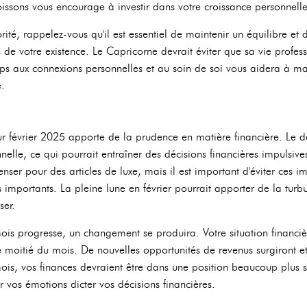
issons vous encourage à investir dans votre croissance personnelle 
orité, rappelez-vous qu'il est essentiel de maintenir un équilibre et 
 de votre existence. Le Capricorne devrait éviter que sa vie profes
ps aux connexions personnelles et au soin de soi vous aidera à mai
e.
r février 2025 apporte de la prudence en matière financière. Le d
nelle, ce qui pourrait entraîner des décisions financières impulsive
ser pour des articles de luxe, mais il est important d'éviter ces i
s importants. La pleine lune en février pourrait apporter de la turbu
ser.
is progresse, un changement se produira. Votre situation financi
 moitié du mois. De nouvelles opportunités de revenus surgiront e
 mois, vos finances devraient être dans une position beaucoup plus s
er vos émotions dicter vos décisions financières.