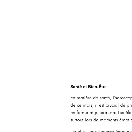
Santé et Bien-Être
En matière de santé, l'horoscop
de ce mois, il est crucial de pr
en forme régulière sera bénéfiqu
surtout lors de moments émoti
De plus, les exigences émotionn