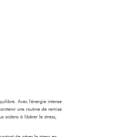
uilibre. Avec l'énergie intense
 maintenir une routine de remise
s aidera à libérer le stress,
ortant de gérer le stress en