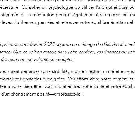
nécessaire. Consulter un psychologue ou utiliser l'aromathérapie pou
ien mérité. La méditation pourrait également être un excellent mo
 devez clarifier vos pensées et retrouver votre équilibre émotionnel.
apricorne pour février 2025 apporte un mélange de défis émotionnels 
ance. Que ce soit en amour, dans votre carrière, vos finances ou votr
 discipline et une volonté de s'adapter.
ourraient perturber votre stabilité, mais en restant ancré et en vou
onter ces obstacles avec grâce. Vos efforts dans votre carrière et 
rtée à votre bien-être, vous maintiendrez votre santé et votre équilib
t d'un changement positif—embrassez-la !