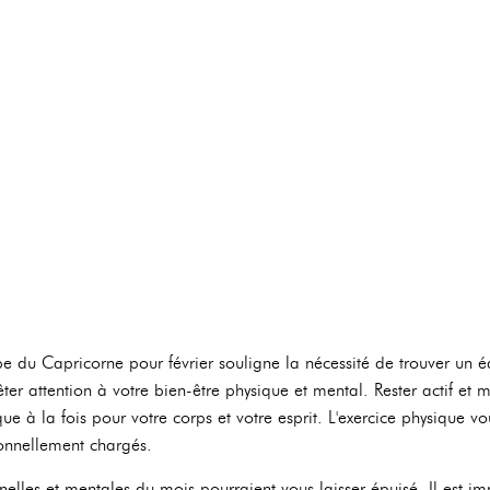
e du Capricorne pour février souligne la nécessité de trouver un éq
êter attention à votre bien-être physique et mental. Rester actif et
e à la fois pour votre corps et votre esprit. L'exercice physique vou
onnellement chargés.
elles et mentales du mois pourraient vous laisser épuisé. Il est imp