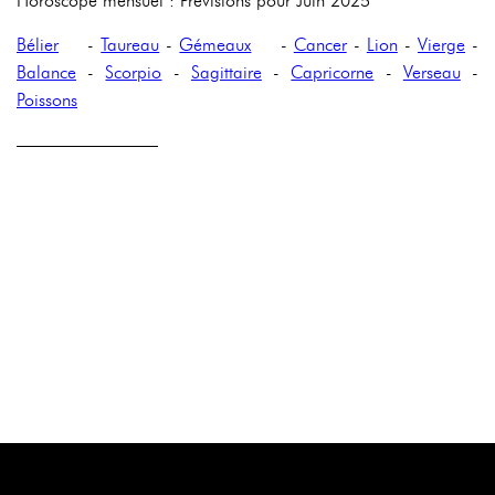
Horoscope mensuel : Prévisions pour Juin 2025
Bélier
-
Taureau
-
Gémeaux
-
Cancer
-
Lion
-
Vierge
-
Balance
-
Scorpio
-
Sagittaire
-
Capricorne
-
Verseau
-
Poissons
————————