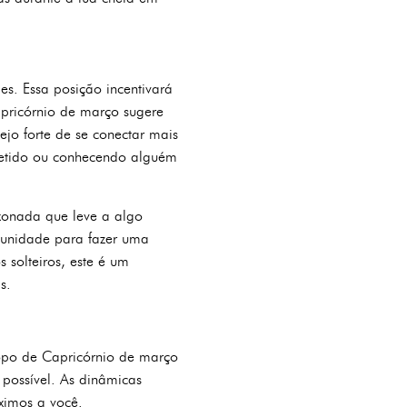
s. Essa posição incentivará
pricórnio de março sugere
jo forte de se conectar mais
etido ou conhecendo alguém
xonada que leve a algo
tunidade para fazer uma
solteiros, este é um
s.
scopo de Capricórnio de março
possível. As dinâmicas
ximos a você.