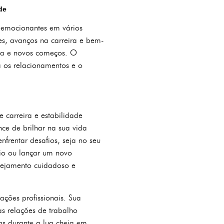
de
 emocionantes em vários
es, avanços na carreira e bem-
da e novos começos. O
os relacionamentos e o
carreira e estabilidade
ce de brilhar na sua vida
frentar desafios, seja no seu
cio ou lançar um novo
anejamento cuidadoso e
ções profissionais. Sua
s relações de trabalho
as durante a lua cheia em