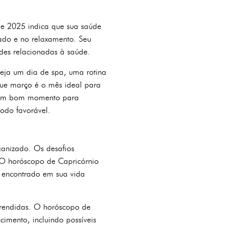
de 2025 indica que sua saúde
ado e no relaxamento. Seu
ades relacionadas à saúde.
Seja um dia de spa, uma rotina
que março é o mês ideal para
é um bom momento para
íodo favorável.
ganizado. Os desafios
. O horóscopo de Capricórnio
a encontrado em sua vida
prendidas. O horóscopo de
imento, incluindo possíveis