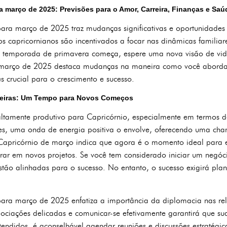
 março de 2025: Previsões para o Amor, Carreira, Finanças e Saú
ara março de 2025 traz mudanças significativas e oportunidades
os capricornianos são incentivados a focar nas dinâmicas familiar
a temporada de primavera começa, espere uma nova visão de vi
 março de 2025 destaca mudanças na maneira como você aborda 
s crucial para o crescimento e sucesso.
nceiras: Um Tempo para Novos Começos
tamente produtivo para Capricórnio, especialmente em termos de 
es, uma onda de energia positiva o envolve, oferecendo uma chan
Capricórnio de março indica que agora é o momento ideal para en
urar em novos projetos. Se você tem considerado iniciar um negó
stão alinhadas para o sucesso. No entanto, o sucesso exigirá pl
ra março de 2025 enfatiza a importância da diplomacia nas rela
ociações delicadas e comunicar-se efetivamente garantirá que sua
tendidos, é aconselhável agendar reuniões e discussões estratégic