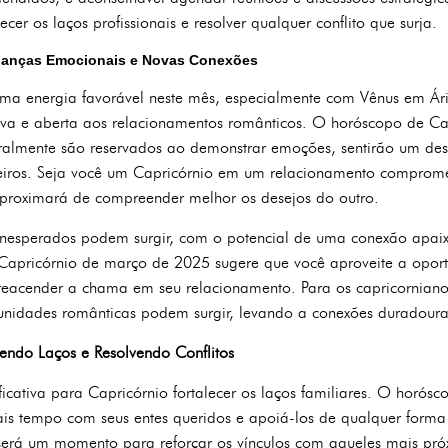
cer os laços profissionais e resolver qualquer conflito que surja.
danças Emocionais e Novas Conexões
ma energia favorável neste mês, especialmente com Vênus em Árie
a e aberta aos relacionamentos românticos. O horóscopo de Ca
ralmente são reservados ao demonstrar emoções, sentirão um dese
eiros. Seja você um Capricórnio em um relacionamento comprom
aproximará de compreender melhor os desejos do outro.
inesperados podem surgir, com o potencial de uma conexão apai
 Capricórnio de março de 2025 sugere que você aproveite a opor
acender a chama em seu relacionamento. Para os capricornianos 
idades românticas podem surgir, levando a conexões duradoura
cendo Laços e Resolvendo Conflitos
ficativa para Capricórnio fortalecer os laços familiares. O horó
is tempo com seus entes queridos e apoiá-los de qualquer forma 
 será um momento para reforçar os vínculos com aqueles mais pró