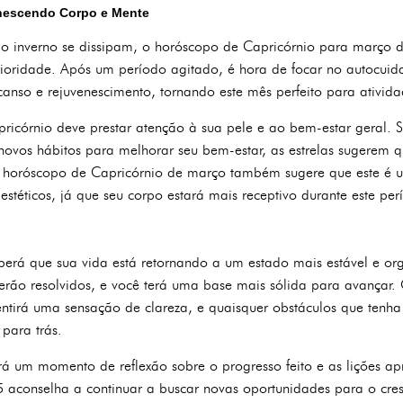
nescendo Corpo e Mente
do inverno se dissipam, o horóscopo de Capricórnio para março 
ioridade. Após um período agitado, é hora de focar no autocuid
anso e rejuvenescimento, tornando este mês perfeito para ativid
pricórnio deve prestar atenção à sua pele e ao bem-estar geral. 
novos hábitos para melhorar seu bem-estar, as estrelas sugerem 
O horóscopo de Capricórnio de março também sugere que este 
stéticos, já que seu corpo estará mais receptivo durante este per
berá que sua vida está retornando a um estado mais estável e or
serão resolvidos, e você terá uma base mais sólida para avançar
ntirá uma sensação de clareza, e quaisquer obstáculos que tenh
 para trás.
rá um momento de reflexão sobre o progresso feito e as lições a
aconselha a continuar a buscar novas oportunidades para o cresc