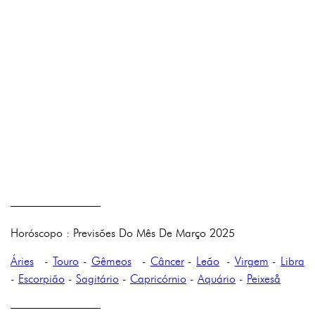
————————
Horóscopo : Previsões Do Mês De Março 2025
Áries
-
Touro
-
Gêmeos
-
Câncer
-
Leão
-
Virgem
-
Libra
-
Escorpião
-
Sagitário
-
Capricórnio
-
Aquário
-
Peixeså
————————