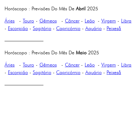
Horóscopo : Previsões Do Mês De
Abril
2025
Áries
-
Touro
-
Gêmeos
-
Câncer
-
Leão
-
Virgem
-
Libra
-
Escorpião
-
Sagitário
-
Capricórnio
-
Aquário
-
Peixeså
————————
Horóscopo : Previsões Do Mês De
Maio
2025
Áries
-
Touro
-
Gêmeos
-
Câncer
-
Leão
-
Virgem
-
Libra
-
Escorpião
-
Sagitário
-
Capricórnio
-
Aquário
-
Peixeså
————————