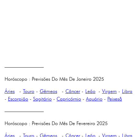
————————
Horóscopo : Previsões Do Mês De Janeiro 2025
Áries
-
Touro
-
Gêmeos
-
Câncer
-
Leão
-
Virgem
-
Libra
-
Escorpião
-
Sagitário
-
Capricórnio
-
Aquário
-
Peixeså
————————
Horóscopo : Previsões Do Mês De Fevereiro 2025
Áries
-
Touro
-
Gêmeos
-
Câncer
-
Leão
-
Virgem
-
Libra