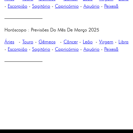
-
Escorpião
-
Sagitário
-
Capricórnio
-
Aquário
-
Peixeså
————————
Horóscopo : Previsões Do Mês De Março 2025
Áries
-
Touro
-
Gêmeos
-
Câncer
-
Leão
-
Virgem
-
Libra
-
Escorpião
-
Sagitário
-
Capricórnio
-
Aquário
-
Peixeså
————————