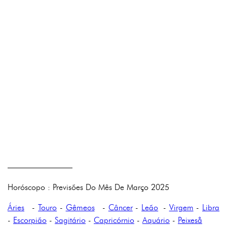
————————
Horóscopo : Previsões Do Mês De Março 2025
Áries
-
Touro
-
Gêmeos
-
Câncer
-
Leão
-
Virgem
-
Libra
-
Escorpião
-
Sagitário
-
Capricórnio
-
Aquário
-
Peixeså