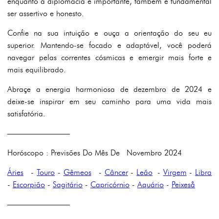
enquanto a diplomacia é importante, também é fundamental
ser assertivo e honesto.
Confie na sua intuição e ouça a orientação do seu eu
superior. Mantendo-se focado e adaptável, você poderá
navegar pelas correntes cósmicas e emergir mais forte e
mais equilibrado.
Abraçe a energia harmoniosa de dezembro de 2024 e
deixe-se inspirar em seu caminho para uma vida mais
satisfatória.
————————
Horóscopo : Previsões Do Mês De Novembro 2024
Áries
-
Touro
-
Gêmeos
-
Câncer
-
Leão
-
Virgem
-
Libra
-
Escorpião
-
Sagitário
-
Capricórnio
-
Aquário
-
Peixeså
————————