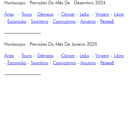
Horóscopo : Previsões Do Mês De Dezembro 2024
Áries
-
Touro
-
Gêmeos
-
Câncer
-
Leão
-
Virgem
-
Libra
-
Escorpião
-
Sagitário
-
Capricórnio
-
Aquário
-
Peixeså
————————
Horóscopo : Previsões Do Mês De Janeiro 2025
Áries
-
Touro
-
Gêmeos
-
Câncer
-
Leão
-
Virgem
-
Libra
-
Escorpião
-
Sagitário
-
Capricórnio
-
Aquário
-
Peixeså
————————