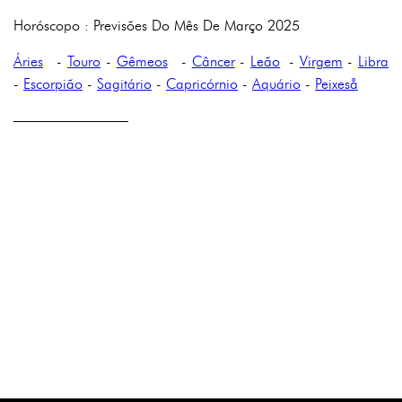
Horóscopo : Previsões Do Mês De Março 2025
Áries
-
Touro
-
Gêmeos
-
Câncer
-
Leão
-
Virgem
-
Libra
-
Escorpião
-
Sagitário
-
Capricórnio
-
Aquário
-
Peixeså
————————