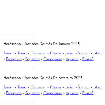
————————
Horóscopo : Previsões Do Mês De Janeiro 2025
Áries
-
Touro
-
Gêmeos
-
Câncer
-
Leão
-
Virgem
-
Libra
-
Escorpião
-
Sagitário
-
Capricórnio
-
Aquário
-
Peixeså
————————
Horóscopo : Previsões Do Mês De Fevereiro 2025
Áries
-
Touro
-
Gêmeos
-
Câncer
-
Leão
-
Virgem
-
Libra
-
Escorpião
-
Sagitário
-
Capricórnio
-
Aquário
-
Peixeså
————————