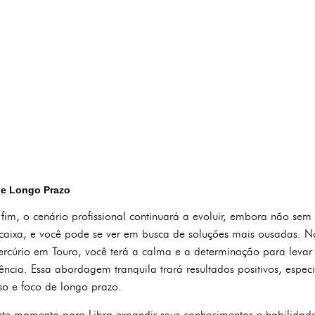
de Longo Prazo
m, o cenário profissional continuará a evoluir, embora não sem
 caixa, e você pode se ver em busca de soluções mais ousadas. N
rcúrio em Touro, você terá a calma e a determinação para levar
ência. Essa abordagem tranquila trará resultados positivos, espe
o e foco de longo prazo.
nte momento para Libra expandir seus conhecimentos e habilidad