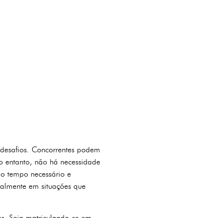
 desafios. Concorrentes podem
o entanto, não há necessidade
 o tempo necessário e
cialmente em situações que
es. Seja matriculando-se em