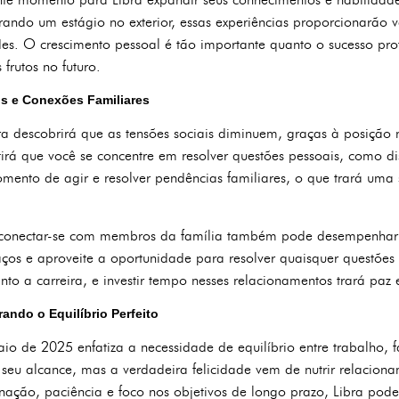
erando um estágio no exterior, essas experiências proporcionarão va
s. O crescimento pessoal é tão importante quanto o sucesso profis
frutos no futuro.
s e Conexões Familiares
ra descobrirá que as tensões sociais diminuem, graças à posição
tirá que você se concentre em resolver questões pessoais, como d
ento de agir e resolver pendências familiares, o que trará uma 
u reconectar-se com membros da família também pode desempenhar
laços e aproveite a oportunidade para resolver quaisquer questõe
nto a carreira, e investir tempo nesses relacionamentos trará paz
ando o Equilíbrio Perfeito
o de 2025 enfatiza a necessidade de equilíbrio entre trabalho, f
o seu alcance, mas a verdadeira felicidade vem de nutrir relacion
ação, paciência e foco nos objetivos de longo prazo, Libra pode