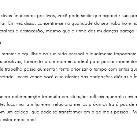
tivas financeiras positivas, você pode sentir que expandir sua pr
ar. Em vez disso, concentre-se na qualidade do seu trabalho e no 
etalhes o destacarão, mesmo que o ritmo das mudanças pareça l
s
, manter o equilíbrio na sua vida pessoal é igualmente important
s positivas, tornando-o um momento ideal para passar momentos
 trabalho possa aumentar, tente priorizar o tempo com entes que
erdade, incentivando você a se afastar das obrigações diárias e 
trar determinação tranquila em situações difíceis ajudará a evita
te, focar na família e em relacionamentos próximos trará paz de
om um colega, que pode se transformar em algo mais pessoal. 
m-estar emocional.