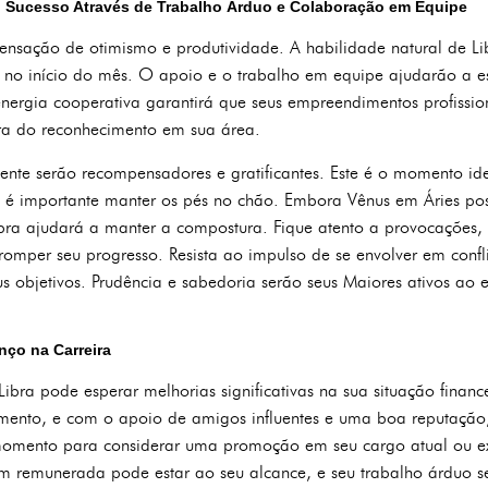
: Sucesso Através de Trabalho Árduo e Colaboração em Equipe
sação de otimismo e produtividade. A habilidade natural de Lib
l no início do mês. O apoio e o trabalho em equipe ajudarão a 
energia cooperativa garantirá que seus empreendimentos profissio
ra do reconhecimento em sua área.
ente serão recompensadores e gratificantes. Este é o momento i
 é importante manter os pés no chão. Embora Vênus em Áries pos
ibra ajudará a manter a compostura. Fique atento a provocações, 
romper seu progresso. Resista ao impulso de se envolver em confl
 objetivos. Prudência e sabedoria serão seus Maiores ativos ao en
nço na Carreira
bra pode esperar melhorias significativas na sua situação financ
mento, e com o apoio de amigos influentes e uma boa reputação,
 momento para considerar uma promoção em seu cargo atual ou e
m remunerada pode estar ao seu alcance, e seu trabalho árduo se