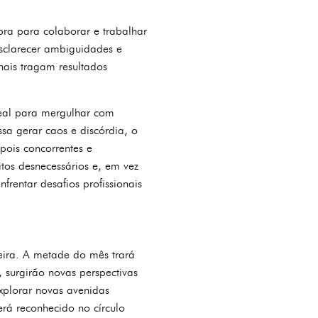
ra para colaborar e trabalhar
esclarecer ambiguidades e
nais tragam resultados
deal para mergulhar com
sa gerar caos e discórdia, o
pois concorrentes e
itos desnecessários e, em vez
frentar desafios profissionais
eira. A metade do mês trará
 surgirão novas perspectivas
xplorar novas avenidas
rá reconhecido no círculo