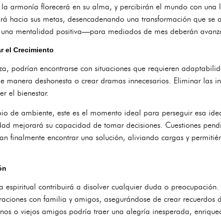
la armonía florecerá en su alma, y percibirán el mundo con una le
sará hacia sus metas, desencadenando una transformación que se al
 una mentalidad positiva—para mediados de mes deberán avanzar
r el Crecimiento
, podrían encontrarse con situaciones que requieren adaptabili
 manera deshonesta o crear dramas innecesarios. Eliminar las inf
r el bienestar.
io de ambiente, este es el momento ideal para perseguir esa idea
ridad mejorará su capacidad de tomar decisiones. Cuestiones pend
n finalmente encontrar una solución, aliviando cargas y permitién
ón
ía espiritual contribuirá a disolver cualquier duda o preocupació
braciones con familia y amigos, asegurándose de crear recuerdos 
anos o viejos amigos podría traer una alegría inesperada, enrique