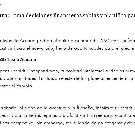
.
uro
: Toma decisiones financieras sabias y planifica pa
 nativos de Acuario podrán afrontar diciembre de 2024 con confian
sitiva hacia el nuevo año, lleno de oportunidades para el crecimie
2024 para Acuario
r tu espíritu independiente, curiosidad intelectual e ideales hu
 y oportunidades. La danza celeste de los planetas encenderá tu 
brazar el cambio.
Sagitario, el signo de la aventura y la filosofía, inspirará tu espírit
as, viajar a tierras lejanas o profundizar tus creencias espiritual
dir tu perspectiva. Sin embargo, ten cuidado de no exagerar y de 