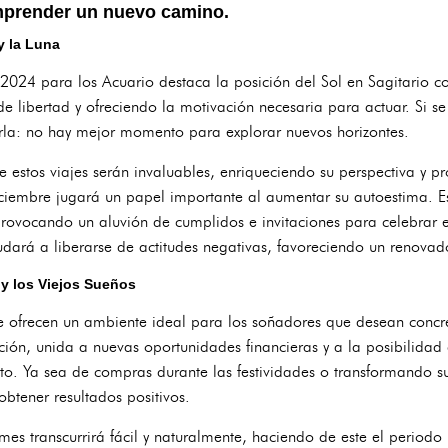
emprender un nuevo camino.
y la Luna
2024 para los Acuario destaca la posición del Sol en Sagitario 
e libertad y ofreciendo la motivación necesaria para actuar. Si s
rla: no hay mejor momento para explorar nuevos horizontes.
te estos viajes serán invaluables, enriqueciendo su perspectiva y
iciembre jugará un papel importante al aumentar su autoestima. Es
rovocando un aluvión de cumplidos e invitaciones para celebrar 
dará a liberarse de actitudes negativas, favoreciendo un renovad
 y los Viejos Sueños
e ofrecen un ambiente ideal para los soñadores que desean concr
ión, unida a nuevas oportunidades financieras y a la posibilidad
ito. Ya sea de compras durante las festividades o transformando s
obtener resultados positivos.
mes transcurrirá fácil y naturalmente, haciendo de este el periodo