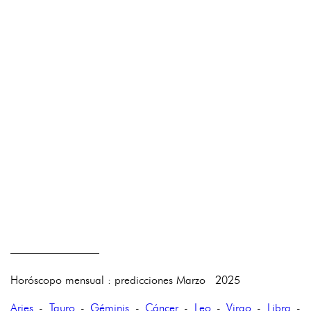
————————
Horóscopo mensual : predicciones Marzo 2025
Aries
-
Tauro
-
Géminis
-
Cáncer
-
Leo
-
Virgo
-
Libra
-