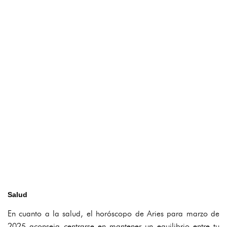
Salud
En cuanto a la salud, el horóscopo de Aries para marzo de
2025 aconseja centrarse en mantener un equilibrio entre tu