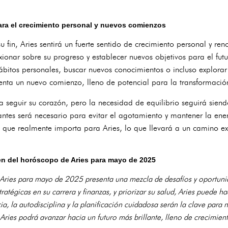
ra el crecimiento personal y nuevos comienzos
fin, Aries sentirá un fuerte sentido de crecimiento personal y ren
xionar sobre su progreso y establecer nuevos objetivos para el f
ábitos personales, buscar nuevos conocimientos o incluso explorar
senta un nuevo comienzo, lleno de potencial para la transformació
a seguir su corazón, pero la necesidad de equilibrio seguirá siend
antes será necesario para evitar el agotamiento y mantener la ener
ue realmente importa para Aries, lo que llevará a un camino exit
n del horóscopo de Aries para mayo de 2025
Aries para mayo de 2025 presenta una mezcla de desafíos y oportuni
atégicas en su carrera y finanzas, y priorizar su salud, Aries puede 
ia, la autodisciplina y la planificación cuidadosa serán la clave para 
ries podrá avanzar hacia un futuro más brillante, lleno de crecimient