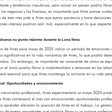
iente y tendencias impulsivas, pero actuar sin pensar podría llev
, los negocios y las finanzas, es importante que Aries piense cui
 de este mes pide a Aries que ejerza paciencia y tome decisiones
es intensas podrían salir mal, especialmente en lo que respecta a
alcanza su punto máximo durante la Luna llena
po de Aries para mayo de 2025 indica un período de emociones i
llos significativos en la vida romántica de Aries, lo que podría d
ndos. Sin embargo, es importante ser consciente de cómo se expr
uir el amor podría llevar a malentendidos o tensiones en las relac
 será esencial para que Aries mantenga la armonía en su vida per
onal: Oportunidades y reconocimiento
l crecimiento profesional, Aries experimentará un mayo 2025 produ
e Aries comenzará el mes con emocionantes oportunidades profesio
ra aprender elevarán la posición de Aries en el trabajo. La gerenci
go de tareas importantes que podrían llevar a un avance profesio