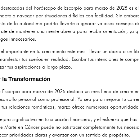
s destacadas del horóscopo de Escorpio para marzo de 2025 es el 
ándote a navegar por situaciones difíciles con facilidad. Sin emba
to de la autoestima podría llevarte a ignorar valiosos consejos 
rate de mantener una mente abierta para recibir orientación, ya 
esgos innecesarios.
el importante en tu crecimiento este mes. Llevar un diario o un l
anifestar tus sueños en realidad. Escribir tus intenciones te comp
zar tus aspiraciones a largo plazo.
y la Transformación
e Escorpio para marzo de 2025 destaca un mes lleno de crecimien
sarrollo personal como profesional. Ya sea para mejorar tu carrera,
ar tus relaciones románticas, marzo ofrece numerosas oportunidad
jora significativa en tu situación financiera, y el esfuerzo que has
e Marte en Cáncer puede no satisfacer completamente tus necesi
ecer prioridades claras y avanzar con un sentido de propósito.