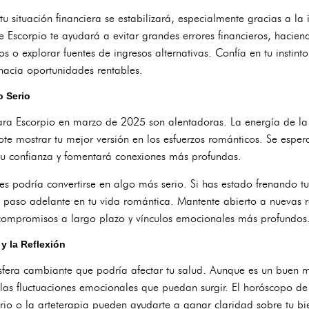
 situación financiera se estabilizará, especialmente gracias a la 
a de Escorpio te ayudará a evitar grandes errores financieros, hac
os o explorar fuentes de ingresos alternativas. Confía en tu instin
 hacia oportunidades rentables.
o Serio
para Escorpio en marzo de 2025 son alentadoras. La energía de la
ote mostrar tu mejor versión en los esfuerzos románticos. Se espe
u confianza y fomentará conexiones más profundas.
 podría convertirse en algo más serio. Si has estado frenando tus
paso adelante en tu vida romántica. Mantente abierto a nuevas rel
n compromisos a largo plazo y vínculos emocionales más profundos
 y la Reflexión
era cambiante que podría afectar tu salud. Aunque es un buen mo
las fluctuaciones emocionales que puedan surgir. El horóscopo de
rio o la arteterapia pueden ayudarte a ganar claridad sobre tu b