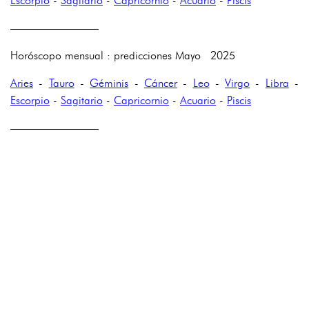
Escorpio
-
Sagitario
-
Capricornio
-
Acuario
-
Piscis
————————
Horóscopo mensual : predicciones Mayo 2025
Aries
-
Tauro
-
Géminis
-
Cáncer
-
Leo
-
Virgo
-
Libra
-
Escorpio
-
Sagitario
-
Capricornio
-
Acuario
-
Piscis
————————