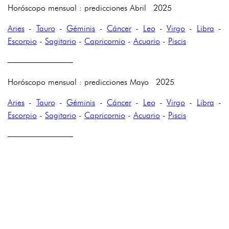
Horóscopo mensual : predicciones Abril 2025
Aries
-
Tauro
-
Géminis
-
Cáncer
-
Leo
-
Virgo
-
Libra
-
Escorpio
-
Sagitario
-
Capricornio
-
Acuario
-
Piscis
————————
Horóscopo mensual : predicciones Mayo 2025
Aries
-
Tauro
-
Géminis
-
Cáncer
-
Leo
-
Virgo
-
Libra
-
Escorpio
-
Sagitario
-
Capricornio
-
Acuario
-
Piscis
————————