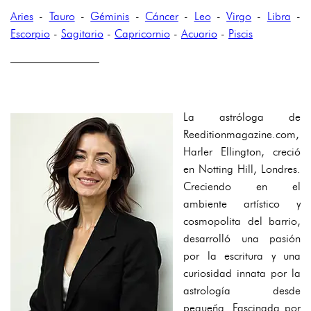
Aries
-
Tauro
-
Géminis
-
Cáncer
-
Leo
-
Virgo
-
Libra
-
Escorpio
-
Sagitario
-
Capricornio
-
Acuario
-
Piscis
————————
La astróloga de
Reeditionmagazine.com,
Harler Ellington, creció
en Notting Hill, Londres.
Creciendo en el
ambiente artístico y
cosmopolita del barrio,
desarrolló una pasión
por la escritura y una
curiosidad innata por la
astrología desde
pequeña. Fascinada por