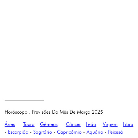
————————
Horóscopo : Previsões Do Mês De Março 2025
Áries
-
Touro
-
Gêmeos
-
Câncer
-
Leão
-
Virgem
-
Libra
-
Escorpião
-
Sagitário
-
Capricórnio
-
Aquário
-
Peixeså