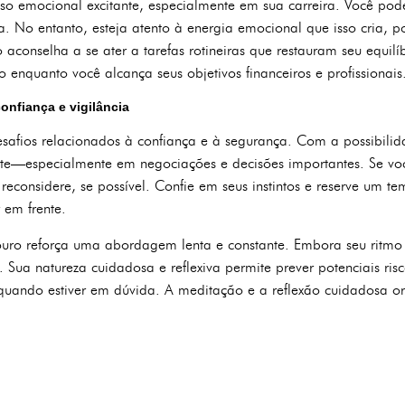
so emocional excitante, especialmente em sua carreira. Você pode
. No entanto, esteja atento à energia emocional que isso cria, p
conselha a se ater a tarefas rotineiras que restauram seu equilíb
enquanto você alcança seus objetivos financeiros e profissionais
onfiança e vigilância
afios relacionados à confiança e à segurança. Com a possibilid
te—especialmente em negociações e decisões importantes. Se você 
 reconsidere, se possível. Confie em seus instintos e reserve um te
 em frente.
ouro reforça uma abordagem lenta e constante. Embora seu ritmo 
. Sua natureza cuidadosa e reflexiva permite prever potenciais ris
quando estiver em dúvida. A meditação e a reflexão cuidadosa or