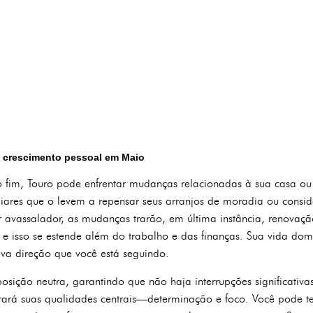
 crescimento pessoal em Maio
fim, Touro pode enfrentar mudanças relacionadas à sua casa o
iliares que o levem a repensar seus arranjos de moradia ou con
er avassalador, as mudanças trarão, em última instância, renovaçã
e isso se estende além do trabalho e das finanças. Sua vida domé
ova direção que você está seguindo.
ção neutra, garantindo que não haja interrupções significativa
rará suas qualidades centrais—determinação e foco. Você pode te