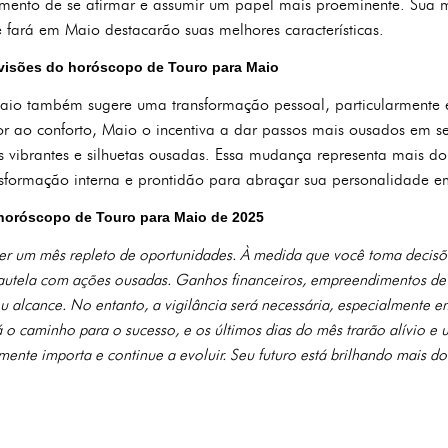
mento de se afirmar e assumir um papel mais proeminente. Sua m
fará em Maio destacarão suas melhores características.
evisões do horóscopo de Touro para Maio
aio também sugere uma transformação pessoal, particularmente
r ao conforto, Maio o incentiva a dar passos mais ousados em seu
res vibrantes e silhuetas ousadas. Essa mudança representa mais
formação interna e prontidão para abraçar sua personalidade e
 horóscopo de Touro para Maio de 2025
er um mês repleto de oportunidades. À medida que você toma decis
r cautela com ações ousadas. Ganhos financeiros, empreendimentos d
u alcance. No entanto, a vigilância será necessária, especialmente 
á o caminho para o sucesso, e os últimos dias do mês trarão alívio e
ente importa e continue a evoluir. Seu futuro está brilhando mais d