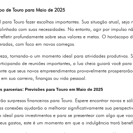
po de Touro para Maio de 2025
para Touro fazer escolhas importantes. Sua situação atual, seja 
alinhada com suas necessidades. No entanto, agir por impulso n
refletir profundamente sobre seus valores e metas. O horóscopo d
deradas, com foco em novos começos.
reza, tornando-o um momento ideal para atividades produtivas. S
rticipando de reuniões importantes, a lua cheia guiará você para
rante que seus novos empreendimentos provavelmente prosperarã
a em sua carreira, finanças ou vida pessoal.
s parcerias: Previsões para Touro em Maio de 2025
rão surpresas financeiras para Touro. Espere encontrar novas e s
as conexões ajudarão a melhorar significativamente sua perspecti
 ideal para investimentos e para se presentear com algo que vo
seus gastos, este é um momento em que a indulgência trará benefí