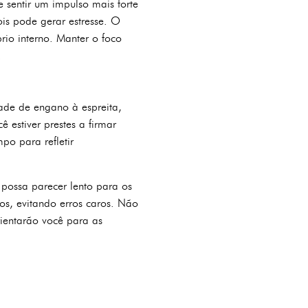
 sentir um impulso mais forte
ois pode gerar estresse. O
rio interno. Manter o foco
.
ade de engano à espreita,
estiver prestes a firmar
mpo para refletir
possa parecer lento para os
cos, evitando erros caros. Não
ientarão você para as