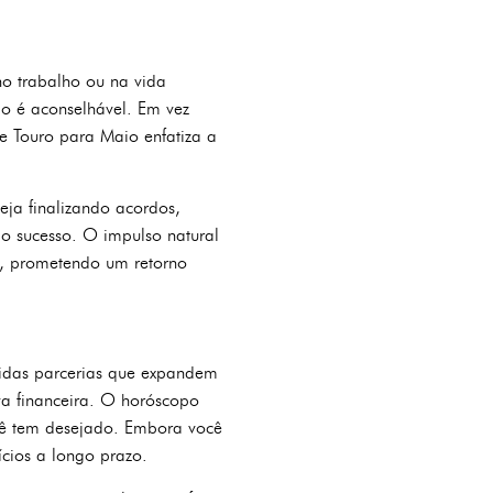
no trabalho ou na vida
ão é aconselhável. Em vez
e Touro para Maio enfatiza a
eja finalizando acordos,
 o sucesso. O impulso natural
o, prometendo um retorno
ólidas parcerias que expandem
va financeira. O horóscopo
cê tem desejado. Embora você
cios a longo prazo.