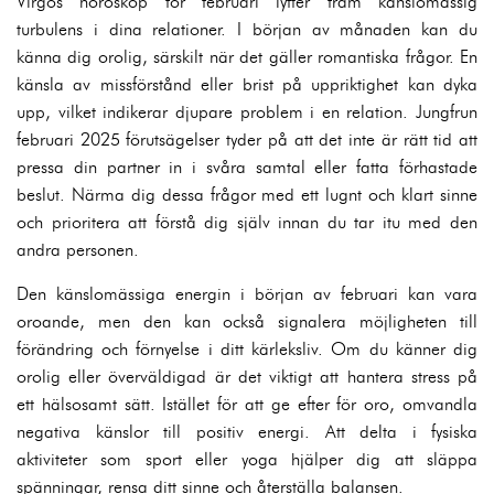
Virgos horoskop för februari lyfter fram känslomässig
turbulens i dina relationer. I början av månaden kan du
känna dig orolig, särskilt när det gäller romantiska frågor. En
känsla av missförstånd eller brist på uppriktighet kan dyka
upp, vilket indikerar djupare problem i en relation. Jungfrun
februari 2025 förutsägelser tyder på att det inte är rätt tid att
pressa din partner in i svåra samtal eller fatta förhastade
beslut. Närma dig dessa frågor med ett lugnt och klart sinne
och prioritera att förstå dig själv innan du tar itu med den
andra personen.
Den känslomässiga energin i början av februari kan vara
oroande, men den kan också signalera möjligheten till
förändring och förnyelse i ditt kärleksliv. Om du känner dig
orolig eller överväldigad är det viktigt att hantera stress på
ett hälsosamt sätt. Istället för att ge efter för oro, omvandla
negativa känslor till positiv energi. Att delta i fysiska
aktiviteter som sport eller yoga hjälper dig att släppa
spänningar, rensa ditt sinne och återställa balansen.