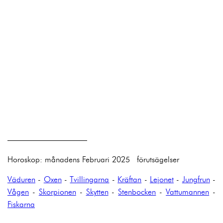
——————————
Horoskop: månadens Februari 2025 förutsägelser
Väduren
-
Oxen
-
Tvillingarna
-
Kräftan
-
Lejonet
-
Jungfrun
-
Vågen
-
Skorpionen
-
Skytten
-
Stenbocken
-
Vattumannen
-
Fiskarna