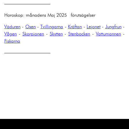
——————————
Horoskop: månadens Maj 2025 förutsägelser
Väduren
-
Oxen
-
Tvillingarna
-
Kräftan
-
Lejonet
-
Jungfrun
-
Vågen
-
Skorpionen
-
Skytten
-
Stenbocken
-
Vattumannen
-
Fiskarna
——————————