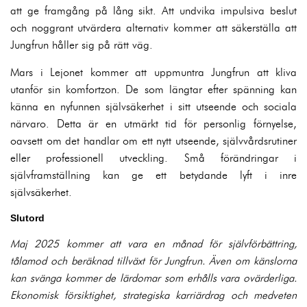
att ge framgång på lång sikt. Att undvika impulsiva beslut
och noggrant utvärdera alternativ kommer att säkerställa att
Jungfrun håller sig på rätt väg.
Mars i Lejonet kommer att uppmuntra Jungfrun att kliva
utanför sin komfortzon. De som längtar efter spänning kan
känna en nyfunnen självsäkerhet i sitt utseende och sociala
närvaro. Detta är en utmärkt tid för personlig förnyelse,
oavsett om det handlar om ett nytt utseende, självvårdsrutiner
eller professionell utveckling. Små förändringar i
självframställning kan ge ett betydande lyft i inre
självsäkerhet.
Slutord
Maj 2025 kommer att vara en månad för självförbättring,
tålamod och beräknad tillväxt för Jungfrun. Även om känslorna
kan svänga kommer de lärdomar som erhålls vara ovärderliga.
Ekonomisk försiktighet, strategiska karriärdrag och medveten