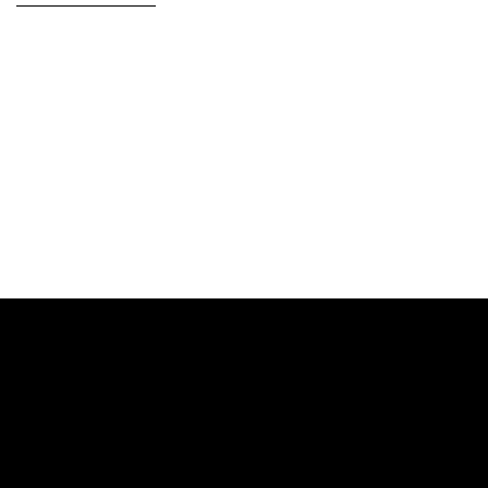
————————