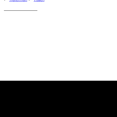
————————