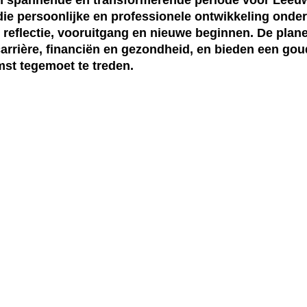
ie persoonlijke en professionele ontwikkeling onder
eflectie, vooruitgang en nieuwe beginnen. De plane
, carrière, financiën en gezondheid, en bieden een g
st tegemoet te treden.