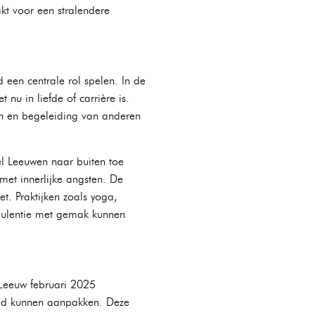
akt voor een stralendere
een centrale rol spelen. In de
nu in liefde of carrière is.
eun en begeleiding van anderen
el Leeuwen naar buiten toe
met innerlijke angsten. De
t. Praktijken zoals yoga,
rbulentie met gemak kunnen
 Leeuw februari 2025
eid kunnen aanpakken. Deze