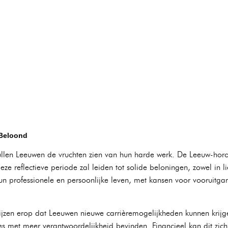
Beloond
zullen Leeuwen de vruchten zien van hun harde werk. De Leeuw-hor
ze reflectieve periode zal leiden tot solide beloningen, zowel in l
un professionele en persoonlijke leven, met kansen voor vooruitg
ijzen erop dat Leeuwen nieuwe carrièremogelijkheden kunnen krijge
ties met meer verantwoordelijkheid bevinden. Financieel kan dit zi