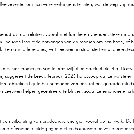
zelfverzekerder om hun ware verlangens te uiten, wat de weg vrijma
nadrukt dat relaties, vooral met familie en vrienden, deze maand 
en Leeuwen inspiratie ontvangen van de mensen om hen heen, of het 
k thema in alle relaties, wat Leeuwen in staat stelt emotionele st
 er echter momenten van interne twijfel en onzekerheid zijn. Hoew
n, suggereert de Leeuw februari 2025 horoscoop dat ze worstelen 
 deze obstakels ligt in het behouden van een kalme, geaarde mindse
en Leeuwen helpen gecentreerd te blijven, zodat ze emotionele tu
 een uitbarsting van productieve energie, vooral op het werk. De
wen professionele uitdagingen met enthousiasme en vastberadenh