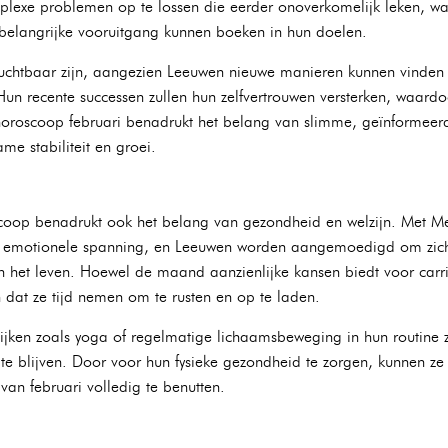
lexe problemen op te lossen die eerder onoverkomelijk leken, w
belangrijke vooruitgang kunnen boeken in hun doelen.
ruchtbaar zijn, aangezien Leeuwen nieuwe manieren kunnen vinden
Hun recente successen zullen hun zelfvertrouwen versterken, waar
horoscoop februari benadrukt het belang van slimme, geïnformeerde
me stabiliteit en groei.
oop benadrukt ook het belang van gezondheid en welzijn. Met Mer
 emotionele spanning, en Leeuwen worden aangemoedigd om zich 
n het leven. Hoewel de maand aanzienlijke kansen biedt voor carri
dat ze tijd nemen om te rusten en op te laden.
jken zoals yoga of regelmatige lichaamsbeweging in hun routine z
te blijven. Door voor hun fysieke gezondheid te zorgen, kunnen ze
an februari volledig te benutten.