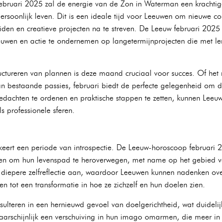
bruari 2025 zal de energie van de Zon in Waterman een krachtige
persoonlijk leven. Dit is een ideale tijd voor Leeuwen om nieuwe co
reiden en creatieve projecten na te streven. De Leeuw februari 2
bouwen en actie te ondernemen op langetermijnprojecten die met ler
ructureren van plannen is deze maand cruciaal voor succes. Of he
van bestaande passies, februari biedt de perfecte gelegenheid om d
edachten te ordenen en praktische stappen te zetten, kunnen Leeu
s professionele sferen.
keert een periode van introspectie. De Leeuw-horoscoop februari
elen om hun levenspad te heroverwegen, met name op het gebied va
iepere zelfreflectie aan, waardoor Leeuwen kunnen nadenken ove
den tot een transformatie in hoe ze zichzelf en hun doelen zien.
esulteren in een hernieuwd gevoel van doelgerichtheid, wat duidelij
waarschijnlijk een verschuiving in hun imago omarmen, die meer in l