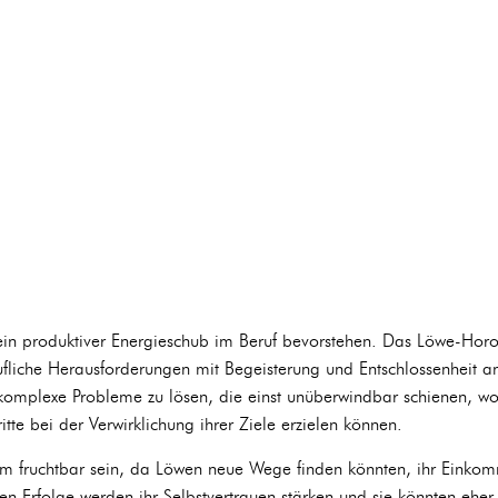
ein produktiver Energieschub im Beruf bevorstehen. Das Löwe-Hor
ufliche Herausforderungen mit Begeisterung und Entschlossenheit a
 komplexe Probleme zu lösen, die einst unüberwindbar schienen, wo
tte bei der Verwirklichung ihrer Ziele erzielen können.
aum fruchtbar sein, da Löwen neue Wege finden könnten, ihr Einko
en Erfolge werden ihr Selbstvertrauen stärken und sie könnten eher b