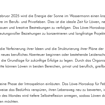
bruar 2025 wird die Energie der Sonne im Wassermann einen kraft
 im Berufs- und Privatleben. Dies ist die ideale Zeit für Löwen, 
ubauen und kreative Bestrebungen zu verfolgen. Das Löwe-Horoskop
utungsvoller Beziehungen zu konzentrieren und langfristige Projek
die Verfeinerung ihrer Ideen und die Strukturierung ihrer Pläne der
 neues berufliches Abenteuer beginnen oder bestehende Leidenscha
, die Grundlage für zukünftige Erfolge zu legen. Durch das Organ
itte können Löwen in beiden Bereichen, privat und beruflich, greifbar
eine Phase der Introspektion einläuten. Das Löwe-Horoskop für Feb
weise das Bedürfnis verspüren, ihren Lebensweg neu zu bewerten, 
ie des Mondes wird tiefere Selbstreflexion anregen, sodass Löwen
eren möchten.