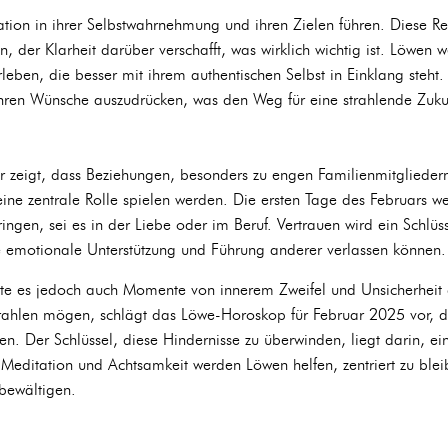
ation in ihrer Selbstwahrnehmung und ihren Zielen führen. Diese R
n, der Klarheit darüber verschafft, was wirklich wichtig ist. Löwen 
eben, die besser mit ihrem authentischen Selbst in Einklang steht.
ahren Wünsche auszudrücken, was den Weg für eine strahlende Zuku
 zeigt, dass Beziehungen, besonders zu engen Familienmitglieder
ne zentrale Rolle spielen werden. Die ersten Tage des Februars w
gen, sei es in der Liebe oder im Beruf. Vertrauen wird ein Schlüs
ie emotionale Unterstützung und Führung anderer verlassen können.
nnte es jedoch auch Momente von innerem Zweifel und Unsicherhe
trahlen mögen, schlägt das Löwe-Horoskop für Februar 2025 vor, d
n. Der Schlüssel, diese Hindernisse zu überwinden, liegt darin, ei
 Meditation und Achtsamkeit werden Löwen helfen, zentriert zu bl
 bewältigen.