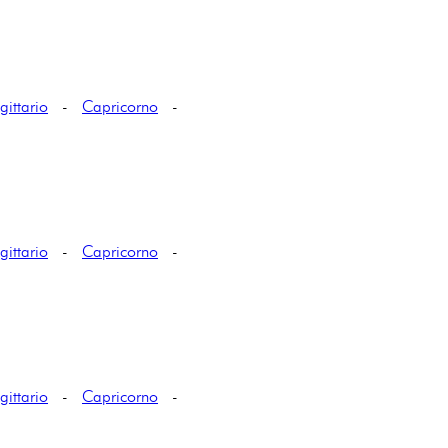
gittario
-
Capricorno
-
gittario
-
Capricorno
-
gittario
-
Capricorno
-