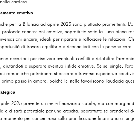
nella carriera.
gamento emotivo
iche per la Bilancia ad aprile 2025 sono piuttosto promettenti. L'
i profonde connessioni emotive, soprattutto sotto la Luna piena r
onversazioni sincere, ideali per riparare e rafforzare le relazioni. C
'opportunità di trovare equilibrio e riconnetterti con le persone care.
anno occasioni per risolvere eventuali conflitti e ristabilire l'armoni
, aiutandoti a superare eventuali sfide emotive. Se sei single, l'or
oni romantiche potrebbero sbocciare attraverso esperienze condiv
il primo passo in amore, poiché le stelle favoriscono l'audacia que
rategica
aprile 2025 prevede un mese finanziario stabile, ma con margini 
da e ci sarà potenziale per una crescita, soprattutto se prenderai de
imo momento per concentrarsi sulla pianificazione finanziaria a lung