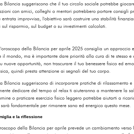
la Bilancia suggeriscono che il tuo circolo sociale potrebbe giocar
sazioni con amici, colleghi o mentori potrebbero portare consigli p
ntrata improvvisa, l'obiettivo sarà costruire una stabilità finanzi
 sul risparmio, sul budget o su investimenti calcolati.
l'oroscopo della Bilancia per aprile 2025 consiglia un approccio equ
 il mondo, ma è importante dare priorità alla cura di te stesso e 
 su nuove opportunità, non trascurare il tuo benessere fisico ed em
isica, quindi presta attenzione ai segnali del tuo corpo.
la Bilancia suggeriscono di incorporare pratiche di rilassamento e 
nte dedicare del tempo al relax ti aiuteranno a mantenere la sal
amine o praticare esercizio fisico leggero potrebbe aiutarti a ricari
o sarà fondamentale per rimanere sano ed energico questo mese.
iglia e la riflessione
oroscopo della Bilancia per aprile prevede un cambiamento verso la