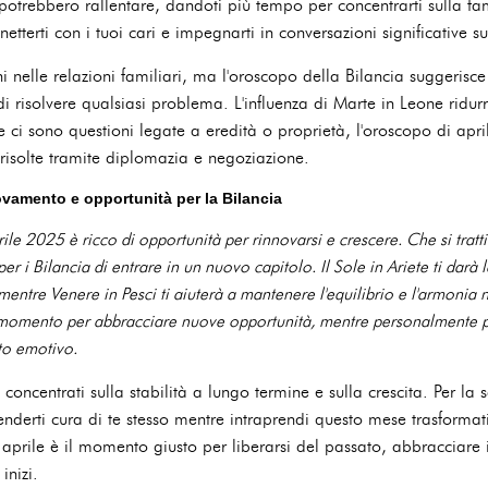
i potrebbero rallentare, dandoti più tempo per concentrarti sulla fa
etterti con i tuoi cari e impegnarti in conversazioni significative su
ni nelle relazioni familiari, ma l'oroscopo della Bilancia suggerisc
 risolvere qualsiasi problema. L'influenza di Marte in Leone ridurrà
 ci sono questioni legate a eredità o proprietà, l'oroscopo di apri
isolte tramite diplomazia e negoziazione.
vamento e opportunità per la Bilancia
ile 2025 è ricco di opportunità per rinnovarsi e crescere. Che si tratti
à per i Bilancia di entrare in un nuovo capitolo. Il Sole in Ariete ti darà
mentre Venere in Pesci ti aiuterà a mantenere l'equilibrio e l'armonia n
momento per abbracciare nuove opportunità, mentre personalmente pot
to emotivo.
concentrati sulla stabilità a lungo termine e sulla crescita. Per la sa
prenderti cura di te stesso mentre intraprendi questo mese trasformat
 aprile è il momento giusto per liberarsi del passato, abbracciare 
inizi.