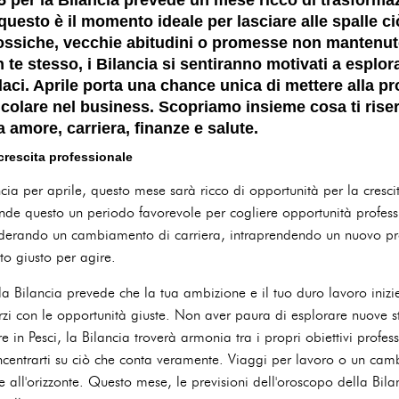
 questo è il momento ideale per lasciare alle spalle ci
 tossiche, vecchie abitudini o promesse non mantenute
n te stesso, i Bilancia si sentiranno motivati a esplo
aci. Aprile porta una chance unica di mettere alla pro
rticolare nel business. Scopriamo insieme cosa ti rise
 amore, carriera, finanze e salute.
crescita professionale
ia per aprile, questo mese sarà ricco di opportunità per la crescit
 rende questo un periodo favorevole per cogliere opportunità profes
onsiderando un cambiamento di carriera, intraprendendo un nuovo 
to giusto per agire.
a Bilancia prevede che la tua ambizione e il tuo duro lavoro inizie
orzi con le opportunità giuste. Non aver paura di esplorare nuove st
in Pesci, la Bilancia troverà armonia tra i propri obiettivi profess
oncentrarti su ciò che conta veramente. Viaggi per lavoro o un c
 all'orizzonte. Questo mese, le previsioni dell'oroscopo della Bila