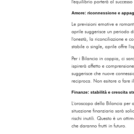
l'equilibrio porterà al successo 
Amore: riconnessione e appa
Le previsioni emotive e romant
aprile suggerisce un periodo d
l'onestà, la riconciliazione e c
stabile o single, aprile offre l
Per i Bilancia in coppia, ci sar
ispirerà affetto e comprensione
suggerisce che nuove connessi
reciproca. Non esitare a fare 
Finanze: stabilità e crescita st
L'oroscopo della Bilancia per 
situazione finanziaria sarà soli
rischi inutili. Questo è un ott
che daranno frutti in futuro.