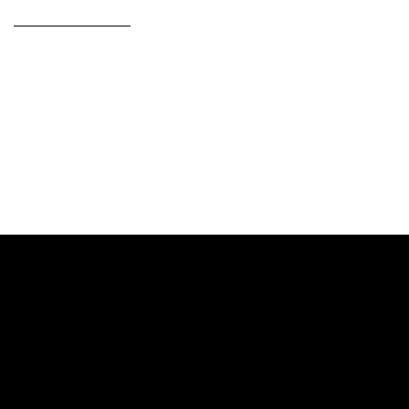
————————