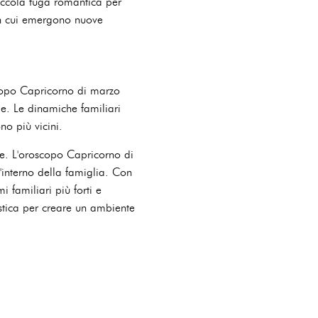
iccola fuga romantica per
 in cui emergono nuove
oscopo Capricorno di marzo
le. Le dinamiche familiari
no più vicini.
one. L'oroscopo Capricorno di
'interno della famiglia. Con
i familiari più forti e
estica per creare un ambiente