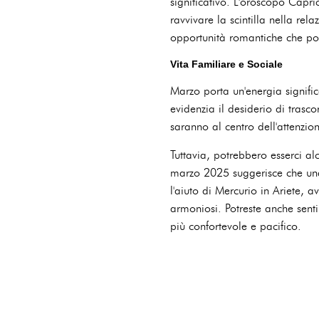
significativo. L'oroscopo Capr
ravvivare la scintilla nella re
opportunità romantiche che po
Vita Familiare e Sociale
Marzo porta un'energia signific
evidenzia il desiderio di trasc
saranno al centro dell'attenzio
Tuttavia, potrebbero esserci al
marzo 2025 suggerisce che una 
l'aiuto di Mercurio in Ariete, a
armoniosi. Potreste anche senti
più confortevole e pacifico.