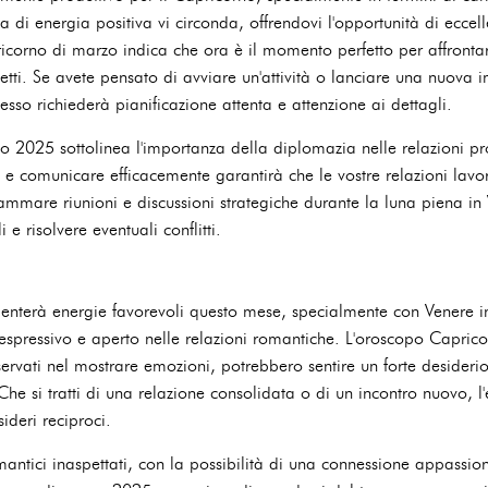
a di energia positiva vi circonda, offrendovi l'opportunità di eccell
corno di marzo indica che ora è il momento perfetto per affrontare
ti. Se avete pensato di avviare un'attività o lanciare una nuova im
ccesso richiederà pianificazione attenta e attenzione ai dettagli.
 2025 sottolinea l'importanza della diplomazia nelle relazioni pro
e e comunicare efficacemente garantirà che le vostre relazioni lavor
rammare riunioni e discussioni strategiche durante la luna piena in
 e risolvere eventuali conflitti.
enterà energie favorevoli questo mese, specialmente con Venere i
spressivo e aperto nelle relazioni romantiche. L'oroscopo Caprico
ervati nel mostrare emozioni, potrebbero sentire un forte desiderio
he si tratti di una relazione consolidata o di un incontro nuovo, l
ideri reciproci.
mantici inaspettati, con la possibilità di una connessione appassi