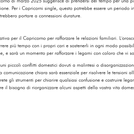
icorno di marzo 2025 suggerisce di prendersi del tempo per una p
lazione. Per i Capricorni single, questo potrebbe essere un periodo
trebbero portare a connessioni durature.
ativa per il Capricorno per rafforzare le relazioni familiari. L'or
orrere più tempo con i propri cari e sostenerli in ogni modo possibi
ne, e sarà un momento per rafforzare i legami con coloro che vi so
cuni piccoli conflitti domestici dovuti a malintesi o disorganizzazi
comunicazione chiara sarà essenziale per risolvere le tensioni all
vrete gli strumenti per chiarire qualsiasi confusione e costruire legam
re il bisogno di riorganizzare alcuni aspetti della vostra vita dom