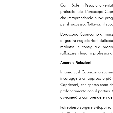
Con il Sole in Pesci, una ventat
professionale. L'oroscopo Capri
che intraprendendo nuovi proget
per il successo. Tuttavia, il su
L'oroscopo Capricorno di marzo
di gestire negoziazioni delicat
malintesi, si consiglia di prog
rafforzare i legami professionali
Amore e Relazioni
In amore, il Capricorno sperim
incoraggerà un approccio più e
Capricorni, che spesso sono ris
profondamente con il partner. C
avvicinerà a comprendere i des
Potrebbero sorgere sviluppi ro