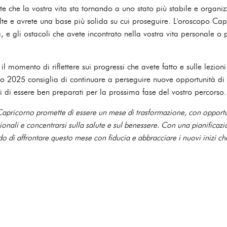
te che la vostra vita sta tornando a uno stato più stabile e organizz
solte e avrete una base più solida su cui proseguire. L'oroscopo Ca
, e gli ostacoli che avete incontrato nella vostra vita personale o
il momento di riflettere sui progressi che avete fatto e sulle lezio
 2025 consiglia di continuare a perseguire nuove opportunità di cr
evi di essere ben preparati per la prossima fase del vostro percorso.
apricorno promette di essere un mese di trasformazione, con opportuni
ionali e concentrarsi sulla salute e sul benessere. Con una pianificazi
do di affrontare questo mese con fiducia e abbracciare i nuovi inizi che