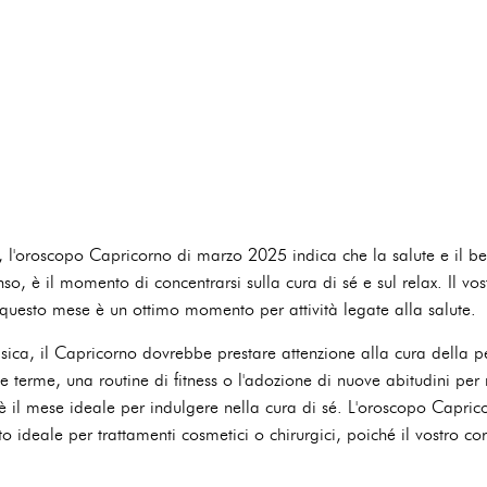
i, l'oroscopo Capricorno di marzo 2025 indica che la salute e il 
so, è il momento di concentrarsi sulla cura di sé e sul relax. Il v
 questo mese è un ottimo momento per attività legate alla salute.
isica, il Capricorno dovrebbe prestare attenzione alla cura della p
le terme, una routine di fitness o l'adozione di nuove abitudini per 
è il mese ideale per indulgere nella cura di sé. L'oroscopo Capri
deale per trattamenti cosmetici o chirurgici, poiché il vostro corp