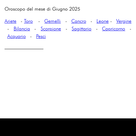
Oroscopo del mese di Giugno 2025
Ariete
-
Toro
-
Gemelli
-
Cancro
-
Leone
-
Vergine
-
Bilancia
-
Scorpione
-
Sagittario
-
Capricorno
-
Acquario
-
Pesci
————————