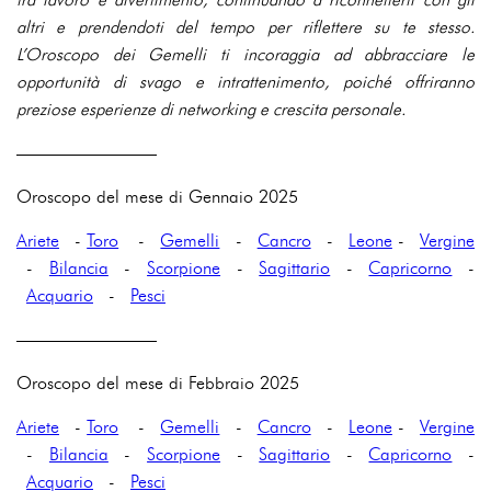
altri e prendendoti del tempo per riflettere su te stesso.
L’Oroscopo dei Gemelli ti incoraggia ad abbracciare le
opportunità di svago e intrattenimento, poiché offriranno
preziose esperienze di networking e crescita personale.
————————
Oroscopo del mese di Gennaio 2025
Ariete
-
Toro
-
Gemelli
-
Cancro
-
Leone
-
Vergine
-
Bilancia
-
Scorpione
-
Sagittario
-
Capricorno
-
Acquario
-
Pesci
————————
Oroscopo del mese di Febbraio 2025
Ariete
-
Toro
-
Gemelli
-
Cancro
-
Leone
-
Vergine
-
Bilancia
-
Scorpione
-
Sagittario
-
Capricorno
-
Acquario
-
Pesci