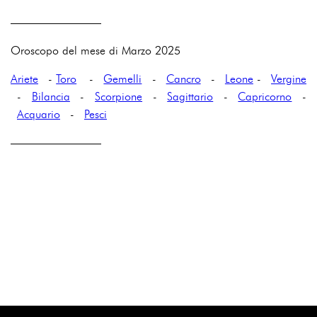
————————
Oroscopo del mese di Marzo 2025
Ariete
-
Toro
-
Gemelli
-
Cancro
-
Leone
-
Vergine
-
Bilancia
-
Scorpione
-
Sagittario
-
Capricorno
-
Acquario
-
Pesci
————————