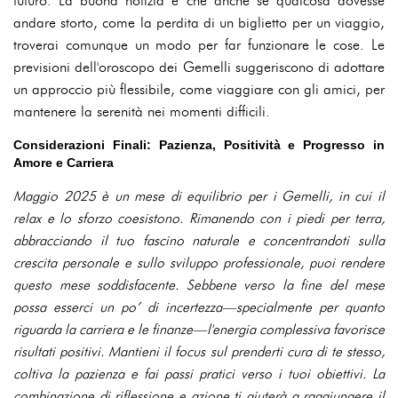
futuro. La buona notizia è che anche se qualcosa dovesse
andare storto, come la perdita di un biglietto per un viaggio,
troverai comunque un modo per far funzionare le cose. Le
previsioni dell'oroscopo dei Gemelli suggeriscono di adottare
un approccio più flessibile, come viaggiare con gli amici, per
mantenere la serenità nei momenti difficili.
Considerazioni Finali: Pazienza, Positività e Progresso in
Amore e Carriera
Maggio 2025 è un mese di equilibrio per i Gemelli, in cui il
relax e lo sforzo coesistono. Rimanendo con i piedi per terra,
abbracciando il tuo fascino naturale e concentrandoti sulla
crescita personale e sullo sviluppo professionale, puoi rendere
questo mese soddisfacente. Sebbene verso la fine del mese
possa esserci un po’ di incertezza—specialmente per quanto
riguarda la carriera e le finanze—l'energia complessiva favorisce
risultati positivi. Mantieni il focus sul prenderti cura di te stesso,
coltiva la pazienza e fai passi pratici verso i tuoi obiettivi. La
combinazione di riflessione e azione ti aiuterà a raggiungere il