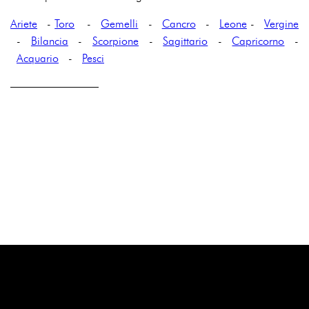
Ariete
-
Toro
-
Gemelli
-
Cancro
-
Leone
-
Vergine
-
Bilancia
-
Scorpione
-
Sagittario
-
Capricorno
-
Acquario
-
Pesci
————————