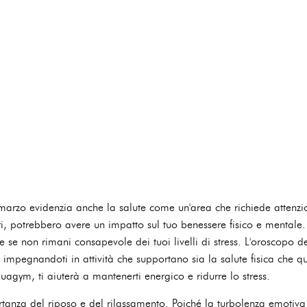
marzo evidenzia anche la salute come un'area che richiede attenzio
i, potrebbero avere un impatto sul tuo benessere fisico e mentale. 
 se non rimani consapevole dei tuoi livelli di stress. L'oroscopo 
 impegnandoti in attività che supportano sia la salute fisica che que
uagym, ti aiuterà a mantenerti energico e ridurre lo stress.
ortanza del riposo e del rilassamento. Poiché la turbolenza emotiv