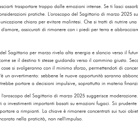
asciarti trasportare troppo dalle emozioni intense. Se ti lasci assor
onsiderazioni pratiche. L'oroscopo del Sagittario di marzo 2025 su
cazione chiara per evitare malintesi. Che si tratti di nutrire una 
 d'amore, assicurati di rimanere con i piedi per terra e abbraccia
del Sagittario per marzo rivela alta energia e slancio verso il futur
i come se il destino ti stesse guidando verso il cammino giusto. Sec
e cose si svolgeranno con il minimo sforzo, permettendoti di concent
, c'è un avvertimento: sebbene le nuove opportunità saranno abbond
otrebbe portare a decisioni impulsive, soprattutto in materia finanzi
, l'oroscopo del Sagittario di marzo 2025 suggerisce moderazione.
sti o investimenti importanti basati su emozioni fugaci. Sii prudente
portare a rimpianti. La chiave è rimanere concentrati sui tuoi obiett
ncorata nella praticità, non nell'impulso.