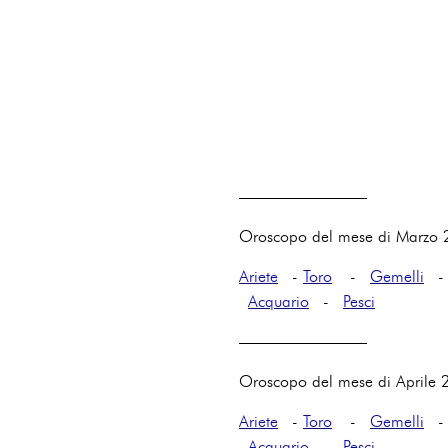
————————
Oroscopo del mese di Marzo
Ariete
-
Toro
-
Gemelli
Acquario
-
Pesci
————————
Oroscopo del mese di Aprile 
Ariete
-
Toro
-
Gemelli
Acquario
-
Pesci