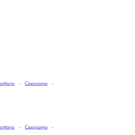
gittario
-
Capricorno
-
gittario
-
Capricorno
-