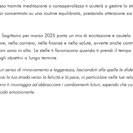
esso tramite meditazione o consapevolezza ti aiuterà a gestire lo st
ai concentrato su una routine equilibrata, prestando attenzione sia
 Sagittario per marzo 2025 porta un mix di eccitazione e cautela
re, nella carriera, nelle finanze e nella salute, avverte anche contro
 sono in alto. Le stelle ti favoriscono quando ti prendi il tempo p
ugli obiettivi a lungo termine.
 un senso di rinnovamento e leggerezza, lasciandoti alle spalle le sfid
i la tua strada verso la felicità e la pace, in particolare nelle tue rela
ario ti incoraggia ad abbracciare i cambiamenti futuri, sapendo che co
riodo emozionante.