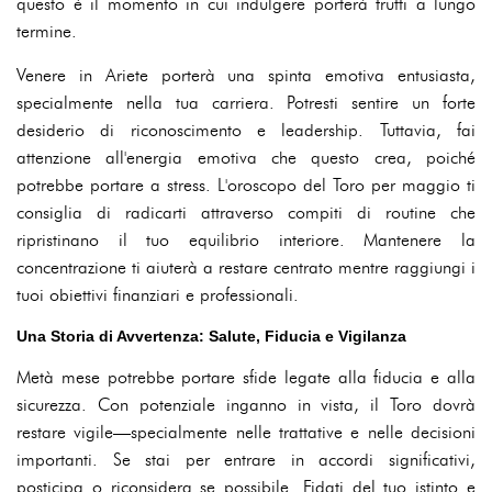
questo è il momento in cui indulgere porterà frutti a lungo
termine.
Venere in Ariete porterà una spinta emotiva entusiasta,
specialmente nella tua carriera. Potresti sentire un forte
desiderio di riconoscimento e leadership. Tuttavia, fai
attenzione all'energia emotiva che questo crea, poiché
potrebbe portare a stress. L'oroscopo del Toro per maggio ti
consiglia di radicarti attraverso compiti di routine che
ripristinano il tuo equilibrio interiore. Mantenere la
concentrazione ti aiuterà a restare centrato mentre raggiungi i
tuoi obiettivi finanziari e professionali.
Una Storia di Avvertenza: Salute, Fiducia e Vigilanza
Metà mese potrebbe portare sfide legate alla fiducia e alla
sicurezza. Con potenziale inganno in vista, il Toro dovrà
restare vigile—specialmente nelle trattative e nelle decisioni
importanti. Se stai per entrare in accordi significativi,
posticipa o riconsidera se possibile. Fidati del tuo istinto e