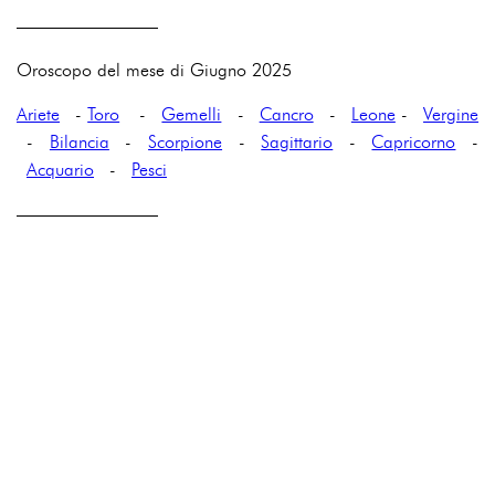
————————
Oroscopo del mese di Giugno 2025
Ariete
-
Toro
-
Gemelli
-
Cancro
-
Leone
-
Vergine
-
Bilancia
-
Scorpione
-
Sagittario
-
Capricorno
-
Acquario
-
Pesci
————————