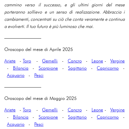
cammino verso il successo, e gli ultimi giorni del mese
porteranno sollievo e un senso di realizzazione. Abbraccia i
cambiamenti, concentrati su ciò che conta veramente e continua
a evolverti. Il tuo futuro è più luminoso che mai.
————————
Oroscopo del mese di Aprile 2025
Ariete
-
Toro
-
Gemelli
-
Cancro
-
Leone
-
Vergine
-
Bilancia
-
Scorpione
-
Sagittario
-
Capricorno
-
Acquario
-
Pesci
————————
Oroscopo del mese di Maggio 2025
Ariete
-
Toro
-
Gemelli
-
Cancro
-
Leone
-
Vergine
-
Bilancia
-
Scorpione
-
Sagittario
-
Capricorno
-
Acquario
-
Pesci