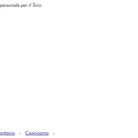
personale per il Toro.
gittario
-
Capricorno
-