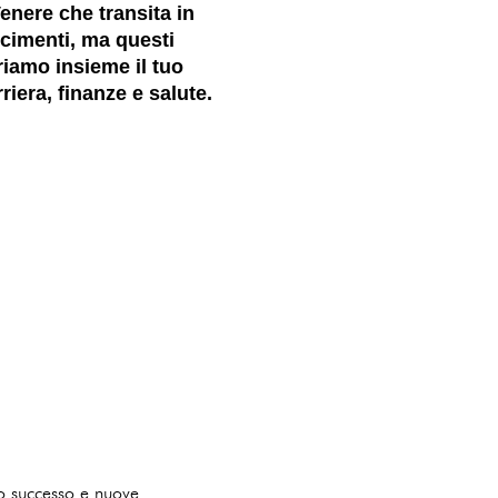
enere che transita in
oscimenti, ma questi
riamo insieme il tuo
iera, finanze e salute.
no successo e nuove