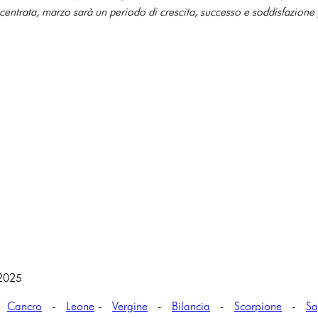
entrata, marzo sarà un periodo di crescita, successo e soddisfazione 
 2025
-
Cancro
-
Leone
-
Vergine
-
Bilancia
-
Scorpione
-
Sa