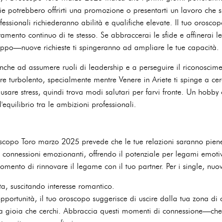
ie potrebbero offrirti una promozione o presentarti un lavoro che si
ofessionali richiederanno abilità e qualifiche elevate. Il tuo orosc
mento continuo di te stesso. Se abbraccerai le sfide e affinerai l
oppo—nuove richieste ti spingeranno ad ampliare le tue capacità.
he ad assumere ruoli di leadership e a perseguire il riconoscimen
e turbolento, specialmente mentre Venere in Ariete ti spinge a ce
usare stress, quindi trova modi salutari per farvi fronte. Un hobb
'equilibrio tra le ambizioni professionali.
oscopo Toro marzo 2025 prevede che le tue relazioni saranno piene
 connessioni emozionanti, offrendo il potenziale per legami emotiv
omento di rinnovare il legame con il tuo partner. Per i single, nuov
ta, suscitando interesse romantico.
opportunità, il tuo oroscopo suggerisce di uscire dalla tua zona di 
a gioia che cerchi. Abbraccia questi momenti di connessione—che