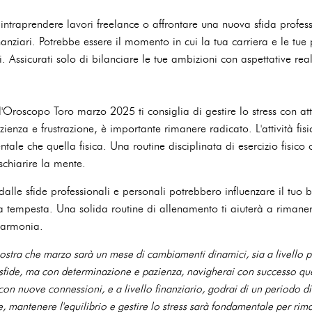
 intraprendere lavori freelance o affrontare una nuova sfida profes
nziari. Potrebbe essere il momento in cui la tua carriera e le tue p
. Assicurati solo di bilanciare le tue ambizioni con aspettative real
l'Oroscopo Toro marzo 2025 ti consiglia di gestire lo stress con att
ienza e frustrazione, è importante rimanere radicato. L'attività fis
tale che quella fisica. Una routine disciplinata di esercizio fisico
schiarire la mente.
i dalle sfide professionali e personali potrebbero influenzare il tuo
a tempesta. Una solida routine di allenamento ti aiuterà a rimaner
 armonia.
ra che marzo sarà un mese di cambiamenti dinamici, sia a livello p
 sfide, ma con determinazione e pazienza, navigherai con successo qu
on nuove connessioni, e a livello finanziario, godrai di un periodo di s
te, mantenere l'equilibrio e gestire lo stress sarà fondamentale per ri