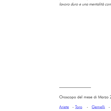
lavoro duro e una mentalità conc
————————
Oroscopo del mese di Marzo
Ariete
-
Toro
-
Gemelli