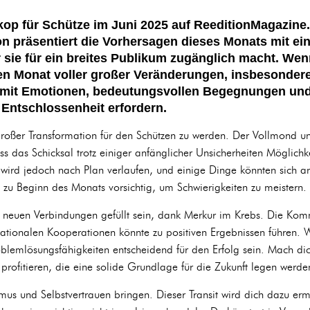
p für Schütze im Juni 2025 auf ReeditionMagazine.
ton präsentiert die Vorhersagen dieses Monats mit 
 sie für ein breites Publikum zugänglich macht. Wenn
nen Monat voller großer Veränderungen, insbesondere
 mit Emotionen, bedeutungsvollen Begegnungen un
d Entschlossenheit erfordern.
großer Transformation für den Schützen zu werden. Der Vollmond un
s das Schicksal trotz einiger anfänglicher Unsicherheiten Möglichk
 wird jedoch nach Plan verlaufen, und einige Dinge könnten sich an
i zu Beginn des Monats vorsichtig, um Schwierigkeiten zu meistern.
 neuen Verbindungen gefüllt sein, dank Merkur im Krebs. Die Kom
ationalen Kooperationen könnte zu positiven Ergebnissen führen. 
oblemlösungsfähigkeiten entscheidend für den Erfolg sein. Mach di
profitieren, die eine solide Grundlage für die Zukunft legen werde
us und Selbstvertrauen bringen. Dieser Transit wird dich dazu er