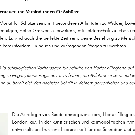
benteuer und Verbindungen für Schütze
 Monat für Schütze sein, mit besonderen Affinitäten zu Widder, 
mutigen, deine Grenzen zu erweitern, mit Leidenschaft zu leben u
en. Es wird auch die perfekte Zeit sein, deine Beziehung zu Mensch
h herausfordern, in neuen und aufregenden Wegen zu wachsen.
025 astrologischen Vorhersagen für Schütze von Harler Ellingtone au
ung zu wagen, keine Angst davor zu haben, ein Anführer zu sein, und j
n du bereit bist, den nächsten Schritt in deinem persönlichen und ber
Die Astrologin von Reeditionmagazine.com, Harler Ellingtone
London, auf. In der künstlerischen und kosmopolitischen Atm
entwickelte sie früh eine Leidenschaft für das Schreiben und