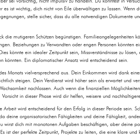
aber sei vorsichtig, nicht impulsiv zu handeln. Du könntest in Versu
r es ist wichtig, dich nicht von Eile überwältigen zu lassen. Wenn
gegnungen, stelle sicher, dass du alle notwendigen Dokumente und
ck die mutigeren Schützen begünstigen. Familieangelegenheiten k
ingen. Beziehungen zu Verwandten oder engen Personen könnten ei
 Dies könnte ein idealer Zeitpunkt sein, Missverständnisse zu lösen,
en könnten. Ein diplomatischer Ansatz wird entscheidend sein.
e des Monats vielversprechend aus. Dein Einkommen wird dank eine
htlich steigen. Dein Verdienst wird höher sein als erwartet und vers
Wachsamkeit nachlassen. Auch wenn die finanziellen Möglichkeiten 
n. Vorsicht in dieser Phase wird dir helfen, weisere und nachhaltiger
Arbeit wird entscheidend für den Erfolg in dieser Periode sein. Sc
a deine organisatorischen Fähigkeiten und deine Fähigkeit, ander
 wirst dich mit monotonen Aufgaben beschäftigen, aber deine pos
 Es ist der perfekte Zeitpunkt, Projekte zu leiten, die eine klare und