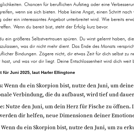
lichkeiten. Chancen für beruflichen Aufstieg oder eine Verbesserun
rgreifen, wenn sie sich bieten. Habe keine Angst, einen Schritt na
oder ein interessantes Angebot unterbreitet wird. Wie bereits erwäh
effen. Wenn du bereit bist, steht der Erfolg kurz bevor.
 ein größeres Selbstvertrauen spüren. Du wirst gelernt haben, die
zulassen, was dir nicht mehr dient. Das Ende des Monats verspric
licher Bindungen. Zögere nicht, dir etwas Zeit für dich selbst zu 
ast, und was vor dir liegt. Deine Entschlossenheit wird dich weit 
 für Juni 2025, laut Harler Ellingtone
: Wenn du ein Skorpion bist, nutze den Juni, um dein
onale Verbindung, die du aufbaust, wird tief und daue
: Nutze den Juni, um dein Herz für Fische zu öffnen. I
werden dir helfen, neue Dimensionen deiner Emotion
: Wenn du ein Skorpion bist, nutze den Juni, um zu er