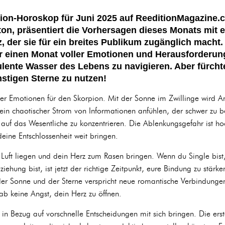
on-Horoskop für Juni 2025 auf ReeditionMagazine.c
gton, präsentiert die Vorhersagen dieses Monats mit
, der sie für ein breites Publikum zugänglich macht
für einen Monat voller Emotionen und Herausforderung
lente Wasser des Lebens zu navigieren. Aber fürchte 
nstigen Sterne zu nutzen!
er Emotionen für den Skorpion. Mit der Sonne im Zwillinge wird An
 ein chaotischer Strom von Informationen anfühlen, der schwer zu b
ch auf das Wesentliche zu konzentrieren. Die Ablenkungsgefahr ist ho
deine Entschlossenheit weit bringen.
r Luft liegen und dein Herz zum Rasen bringen. Wenn du Single bis
ehung bist, ist jetzt der richtige Zeitpunkt, eure Bindung zu stärke
 der Sonne und der Sterne verspricht neue romantische Verbindungen
b keine Angst, dein Herz zu öffnen.
in Bezug auf vorschnelle Entscheidungen mit sich bringen. Die er