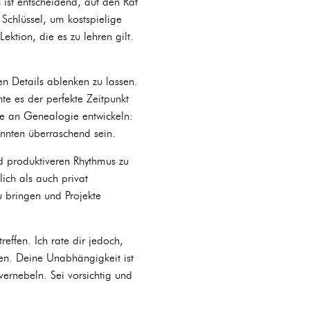
 ist entscheidend, auf den Rat
Schlüssel, um kostspielige
ektion, die es zu lehren gilt.
en Details ablenken zu lassen.
te es der perfekte Zeitpunkt
sse an Genealogie entwickeln:
nnten überraschend sein.
nd produktiveren Rhythmus zu
ich als auch privat
u bringen und Projekte
effen. Ich rate dir jedoch,
hen. Deine Unabhängigkeit ist
vernebeln. Sei vorsichtig und