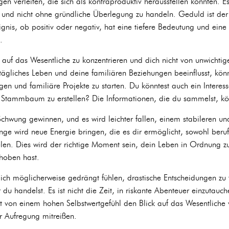
en verleiten, die sich als kontraproduktiv herausstellen könnten. Es
 und nicht ohne gründliche Überlegung zu handeln. Geduld ist der 
gnis, ob positiv oder negativ, hat eine tiefere Bedeutung und eine L
.
h auf das Wesentliche zu konzentrieren und dich nicht von unwichtig
tägliches Leben und deine familiären Beziehungen beeinflusst, könn
gen und familiäre Projekte zu starten. Du könntest auch ein Intere
Stammbaum zu erstellen? Die Informationen, die du sammelst, kö
Schwung gewinnen, und es wird leichter fallen, einem stabileren u
nge wird neue Energie bringen, die es dir ermöglicht, sowohl berufl
ielen. Dies wird der richtige Moment sein, dein Leben in Ordnung z
choben hast.
ch möglicherweise gedrängt fühlen, drastische Entscheidungen zu tr
du handelst. Es ist nicht die Zeit, in riskante Abenteuer einzutauc
ht von einem hohen Selbstwertgefühl den Blick auf das Wesentliche 
r Aufregung mitreißen.