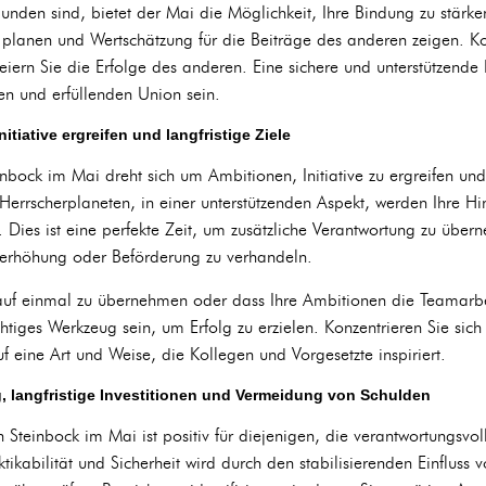
rbunden sind, bietet der Mai die Möglichkeit, Ihre Bindung zu stä
ft planen und Wertschätzung für die Beiträge des anderen zeigen. K
iern Sie die Erfolge des anderen. Eine sichere und unterstützende 
hen und erfüllenden Union sein.
nitiative ergreifen und langfristige Ziele
inbock im Mai dreht sich um Ambitionen, Initiative zu ergreifen und 
Herrscherplaneten, in einer unterstützenden Aspekt, werden Ihre H
 Dies ist eine perfekte Zeit, um zusätzliche Verantwortung zu über
erhöhung oder Beförderung zu verhandeln.
 auf einmal zu übernehmen oder dass Ihre Ambitionen die Teamarbe
ges Werkzeug sein, um Erfolg zu erzielen. Konzentrieren Sie sich a
uf eine Art und Weise, die Kollegen und Vorgesetzte inspiriert.
, langfristige Investitionen und Vermeidung von Schulden
n Steinbock im Mai ist positiv für diejenigen, die verantwortungsvoll
tikabilität und Sicherheit wird durch den stabilisierenden Einfluss vo