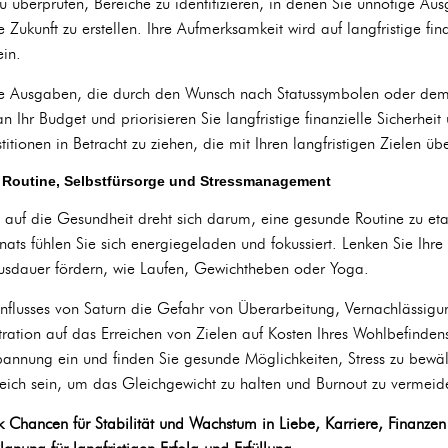
zu überprüfen, Bereiche zu identifizieren, in denen Sie unnötige A
 Zukunft zu erstellen. Ihre Aufmerksamkeit wird auf langfristige finan
ein.
e Ausgaben, die durch den Wunsch nach Statussymbolen oder dem 
an Ihr Budget und priorisieren Sie langfristige finanzielle Sicherheit
stitionen in Betracht zu ziehen, die mit Ihren langfristigen Zielen ü
n Routine, Selbstfürsorge und Stressmanagement
 auf die Gesundheit dreht sich darum, eine gesunde Routine zu eta
ats fühlen Sie sich energiegeladen und fokussiert. Lenken Sie Ihre 
 Ausdauer fördern, wie Laufen, Gewichtheben oder Yoga.
nflusses von Saturn die Gefahr von Überarbeitung, Vernachlässigun
tion auf das Erreichen von Zielen auf Kosten Ihres Wohlbefindens.
spannung ein und finden Sie gesunde Möglichkeiten, Stress zu bewäl
reich sein, um das Gleichgewicht zu halten und Burnout zu vermeid
 Chancen für Stabilität und Wachstum in Liebe, Karriere, Finanze