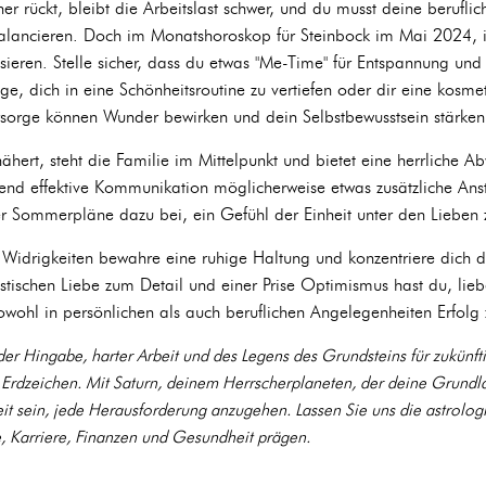
r rückt, bleibt die Arbeitslast schwer, und du musst deine berufli
lancieren. Doch im Monatshoroskop für Steinbock im Mai 2024, inm
risieren. Stelle sicher, dass du etwas "Me-Time" für Entspannung un
ge, dich in eine Schönheitsroutine zu vertiefen oder dir eine kosm
ürsorge können Wunder bewirken und dein Selbstbewusstsein stärken
ert, steht die Familie im Mittelpunkt und bietet eine herrliche 
nd effektive Kommunikation möglicherweise etwas zusätzliche Anstr
r Sommerpläne dazu bei, ein Gefühl der Einheit unter den Lieben 
Widrigkeiten bewahre eine ruhige Haltung und konzentriere dich d
istischen Liebe zum Detail und einer Prise Optimismus hast du, lieb
wohl in persönlichen als auch beruflichen Angelegenheiten Erfolg
er Hingabe, harter Arbeit und des Legens des Grundsteins für zukünfti
e Erdzeichen. Mit Saturn, deinem Herrscherplaneten, der deine Grundlage
eit sein, jede Herausforderung anzugehen. Lassen Sie uns die astrolog
e, Karriere, Finanzen und Gesundheit prägen.