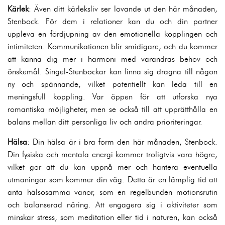
Kärlek
: Även ditt kärleksliv ser lovande ut den här månaden,
Stenbock. För dem i relationer kan du och din partner
uppleva en fördjupning av den emotionella kopplingen och
intimiteten. Kommunikationen blir smidigare, och du kommer
att känna dig mer i harmoni med varandras behov och
önskemål. Singel-Stenbockar kan finna sig dragna till någon
ny och spännande, vilket potentiellt kan leda till en
meningsfull koppling. Var öppen för att utforska nya
romantiska möjligheter, men se också till att upprätthålla en
balans mellan ditt personliga liv och andra prioriteringar.
Hälsa
: Din hälsa är i bra form den här månaden, Stenbock.
Din fysiska och mentala energi kommer troligtvis vara högre,
vilket gör att du kan uppnå mer och hantera eventuella
utmaningar som kommer din väg. Detta är en lämplig tid att
anta hälsosamma vanor, som en regelbunden motionsrutin
och balanserad näring. Att engagera sig i aktiviteter som
minskar stress, som meditation eller tid i naturen, kan också