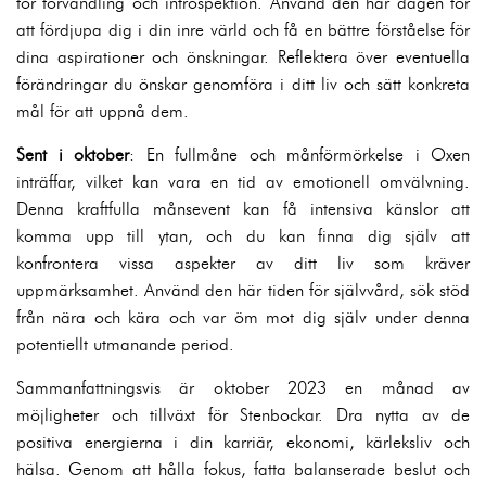
för förvandling och introspektion. Använd den här dagen för
att fördjupa dig i din inre värld och få en bättre förståelse för
dina aspirationer och önskningar. Reflektera över eventuella
förändringar du önskar genomföra i ditt liv och sätt konkreta
mål för att uppnå dem.
Sent i oktober
: En fullmåne och månförmörkelse i Oxen
inträffar, vilket kan vara en tid av emotionell omvälvning.
Denna kraftfulla månsevent kan få intensiva känslor att
komma upp till ytan, och du kan finna dig själv att
konfrontera vissa aspekter av ditt liv som kräver
uppmärksamhet. Använd den här tiden för självvård, sök stöd
från nära och kära och var öm mot dig själv under denna
potentiellt utmanande period.
Sammanfattningsvis är oktober 2023 en månad av
möjligheter och tillväxt för Stenbockar. Dra nytta av de
positiva energierna i din karriär, ekonomi, kärleksliv och
hälsa. Genom att hålla fokus, fatta balanserade beslut och