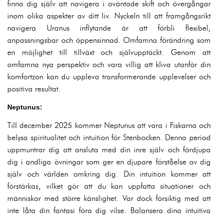
finna dig själv att navigera i oväntade skift och övergångar
inom olika aspekter av ditt liv. Nyckeln till att framgångsrikt
navigera Uranus inflytande är att förbli flexibel,
anpassningsbar och öppensinnad. Omfamna förändring som
en möjlighet till tillväxt och självupptäckt. Genom att
omfamna nya perspektiv och vara villig att kliva utanför din
komfortzon kan du uppleva transformerande upplevelser och
positiva resultat.
Neptunus:
Till december 2025 kommer Neptunus att vara i Fiskarna och
belysa spiritualitet och intuition för Stenbocken. Denna period
uppmuntrar dig att ansluta med din inre själv och fördjupa
dig i andliga övningar som ger en djupare förståelse av dig
själv och världen omkring dig. Din intuition kommer att
förstärkas, vilket gör att du kan uppfatta situationer och
människor med större känslighet. Var dock försiktig med att
inte låta din fantasi föra dig vilse. Balansera dina intuitiva