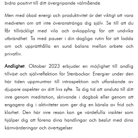
bidra positivt till ditt övergripande välmående.
Men med ökad energi och produktivitet är det viktigt att vara
medveten om att inte överanstränga dig själv. Se till att du
får tillräckligt med vila och avkoppling för att undvika
utbrändhet. Ta med pauser i din dagliga rutin för att ladda
om och upprätthålla en sund balans mellan arbete och
privatliv.
Andlighet
: Oktober 2023 erbjuder en möjlighet till andlig
tillväxt och självreflektion för Stenbockar. Energier under den
här tiden uppmuntrar till introspektion och utforskande av
djupare aspekter av ditt livs syfte. Ta dig tid att ansluta till ditt
inre genom meditation, skrivande i dagbok eller genom att
engagera dig i aktiviteter som ger dig en känsla av frid och
klarhet. Den här inre resan kan ge värdefulla insikter som
hjälper dig att förena dina handlingar och beslut med dina
kärnvärderingar och övertygelser.