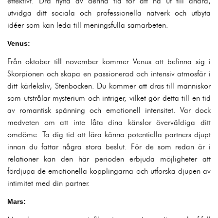
effektivt. Dra nytta av denna tid för att nå ut till andra,
utvidga ditt sociala och professionella nätverk och utbyta
idéer som kan leda till meningsfulla samarbeten.
Venus:
Från oktober till november kommer Venus att befinna sig i
Skorpionen och skapa en passionerad och intensiv atmosfär i
ditt kärleksliv, Stenbocken. Du kommer att dras till människor
som utstrålar mysterium och intriger, vilket gör detta till en tid
av romantisk spänning och emotionell intensitet. Var dock
medveten om att inte låta dina känslor överväldiga ditt
omdöme. Ta dig tid att lära känna potentiella partners djupt
innan du fattar några stora beslut. För de som redan är i
relationer kan den här perioden erbjuda möjligheter att
fördjupa de emotionella kopplingarna och utforska djupen av
intimitet med din partner.
Mars: