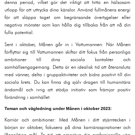
denna period, vilket gör det viktigt att hitta en hälsosam
utlopp för att uttrycka dina känslor. Använd fullmånens energi
för att släppa taget om begränsande övertygelser eller
negativa mönster som kan hålla dig tillbaka från att nå din
fulla potential.
Sent i oktober, Månen går in i Vattumannen: När Månen
förflyttar sig till Vattumannen skiftar ditt fokus från personliga
ambitioner till dina sociala kontakter och
samhällsengagemang. Detta är en idealisk tid att återansluta
med vänner, delta i gruppaktiviteter och bidra positivt till din
sociala krets. Du kan finna dig själv dragen till humanitära
ändamål och ivrig att stödja initiativ som främjar positiv
förändring i samhället.
Teman och vägledning under Månen i oktober 2023:
Karriär och ambitioner: Med Månen i ditt stjärntecken i
början av oktober, fokusera på dina karriäraspirationer och
långsiktiga mål. Ta tid att ompröva din professionella väg