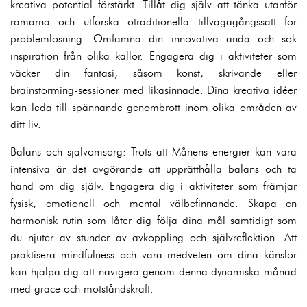
kreativa potential förstärkt. Tillåt dig själv att tänka utanför
ramarna och utforska otraditionella tillvägagångssätt för
problemlösning. Omfamna din innovativa anda och sök
inspiration från olika källor. Engagera dig i aktiviteter som
väcker din fantasi, såsom konst, skrivande eller
brainstorming-sessioner med likasinnade. Dina kreativa idéer
kan leda till spännande genombrott inom olika områden av
ditt liv.
Balans och självomsorg: Trots att Månens energier kan vara
intensiva är det avgörande att upprätthålla balans och ta
hand om dig själv. Engagera dig i aktiviteter som främjar
fysisk, emotionell och mental välbefinnande. Skapa en
harmonisk rutin som låter dig följa dina mål samtidigt som
du njuter av stunder av avkoppling och självreflektion. Att
praktisera mindfulness och vara medveten om dina känslor
kan hjälpa dig att navigera genom denna dynamiska månad
med grace och motståndskraft.