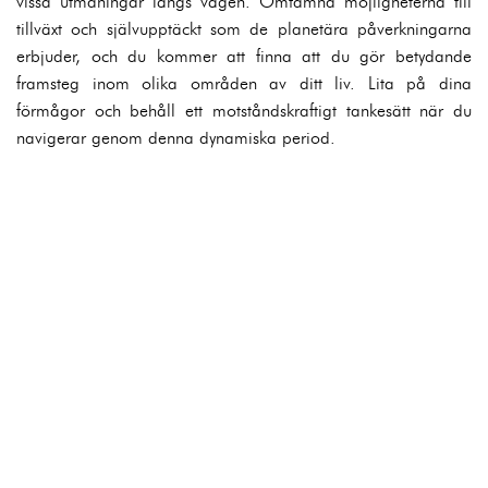
vissa utmaningar längs vägen. Omfamna möjligheterna till
tillväxt och självupptäckt som de planetära påverkningarna
erbjuder, och du kommer att finna att du gör betydande
framsteg inom olika områden av ditt liv. Lita på dina
förmågor och behåll ett motståndskraftigt tankesätt när du
navigerar genom denna dynamiska period.