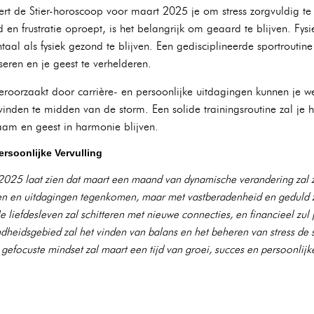
t de Stier-horoscoop voor maart 2025 je om stress zorgvuldig t
n frustratie oproept, is het belangrijk om geaard te blijven. Fysiek
al als fysiek gezond te blijven. Een gedisciplineerde sportroutine
seren en je geest te verhelderen.
oorzaakt door carrière- en persoonlijke uitdagingen kunnen je wel
e vinden te midden van de storm. Een solide trainingsroutine zal je
haam en geest in harmonie blijven.
rsoonlijke Vervulling
025 laat zien dat maart een maand van dynamische verandering zal zi
sen en uitdagingen tegenkomen, maar met vastberadenheid en geduld 
liefdesleven zal schitteren met nieuwe connecties, en financieel zul j
heidsgebied zal het vinden van balans en het beheren van stress de s
efocuste mindset zal maart een tijd van groei, succes en persoonlijke 