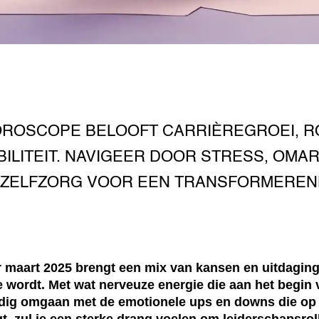
HOROSCOPE BELOOFT CARRIÈREGROEI, 
BILITEIT. NAVIGEER DOOR STRESS, OM
 ZELFZORG VOOR EEN TRANSFORMEREN
 maart 2025 brengt een mix van kansen en uitdagin
 wordt. Met wat nerveuze energie die aan het begin 
dig omgaan met de emotionele ups en downs die op 
 zul je een sterke drang voelen om leiderschapsroll