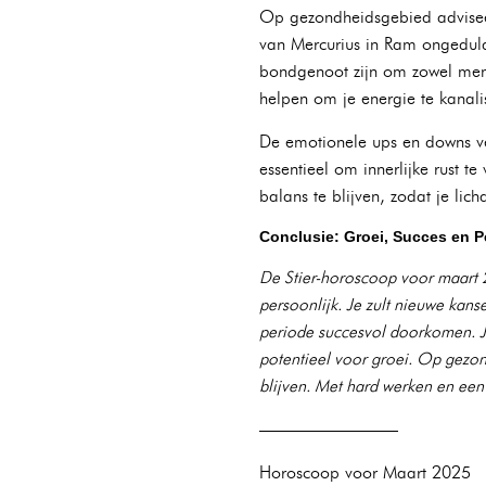
Op gezondheidsgebied adviseer
van Mercurius in Ram ongeduld e
bondgenoot zijn om zowel menta
helpen om je energie te kanali
De emotionele ups en downs ver
essentieel om innerlijke rust t
balans te blijven, zodat je lic
Conclusie: Groei, Succes en Pe
De Stier-horoscoop voor maart 2
persoonlijk. Je zult nieuwe kan
periode succesvol doorkomen. Je 
potentieel voor groei. Op gezond
blijven. Met hard werken en een g
————————
Horoscoop voor Maart 2025