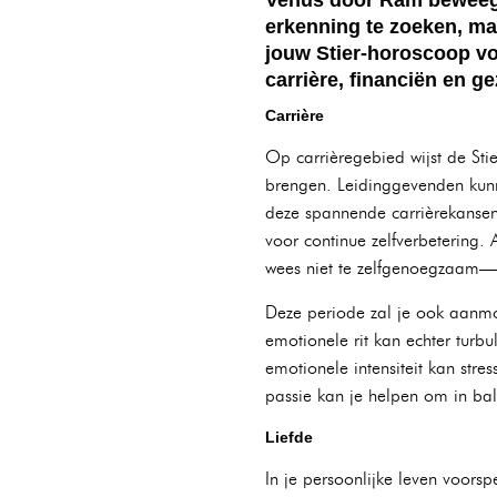
erkenning te zoeken, ma
jouw Stier-horoscoop vo
carrière, financiën en g
Carrière
Op carrièregebied wijst de St
brengen. Leidinggevenden kunne
deze spannende carrièrekansen 
voor continue zelfverbetering
wees niet te zelfgenoegzaam—ni
Deze periode zal je ook aanmo
emotionele rit kan echter turb
emotionele intensiteit kan st
passie kan je helpen om in bal
Liefde
In je persoonlijke leven voorsp