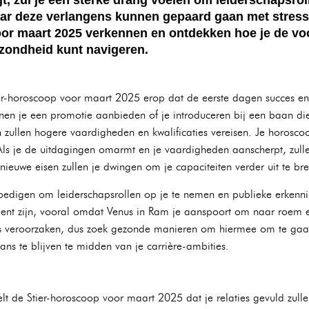
ar deze verlangens kunnen gepaard gaan met stress e
or maart 2025 verkennen en ontdekken hoe je de voor
ezondheid kunt navigeren.
ier-horoscoop voor maart 2025 erop dat de eerste dagen succes en
n je een promotie aanbieden of je introduceren bij een baan die 
zullen hogere vaardigheden en kwalificaties vereisen. Je horoscoop
. Als je de uitdagingen omarmt en je vaardigheden aanscherpt, zul
euwe eisen zullen je dwingen om je capaciteiten verder uit te bre
edigen om leiderschapsrollen op je te nemen en publieke erkenni
ulent zijn, vooral omdat Venus in Ram je aanspoort om naar roem 
ress veroorzaken, dus zoek gezonde manieren om hiermee om te gaa
ans te blijven te midden van je carrière-ambities.
elt de Stier-horoscoop voor maart 2025 dat je relaties gevuld zulle