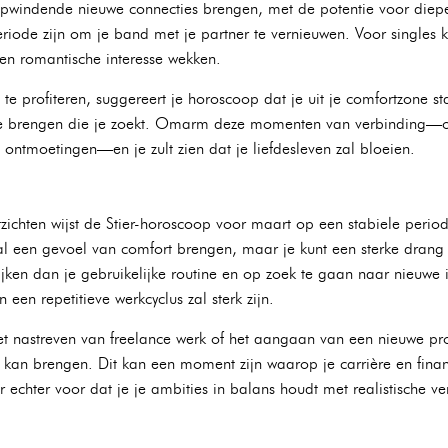
pwindende nieuwe connecties brengen, met de potentie voor diepe
periode zijn om je band met je partner te vernieuwen. Voor singles 
n romantische interesse wekken.
 profiteren, suggereert je horoscoop dat je uit je comfortzone sta
ugde brengen die je zoekt. Omarm deze momenten van verbinding—
ontmoetingen—en je zult zien dat je liefdesleven zal bloeien.
itzichten wijst de Stier-horoscoop voor maart op een stabiele peri
al een gevoel van comfort brengen, maar je kunt een sterke drang 
ijken dan je gebruikelijke routine en op zoek te gaan naar nieuw
en repetitieve werkcyclus zal sterk zijn.
et nastreven van freelance werk of het aangaan van een nieuwe pro
 kan brengen. Dit kan een moment zijn waarop je carrière en financi
 echter voor dat je je ambities in balans houdt met realistische v