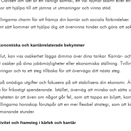
Oavsett om det är ett vänligt samtal, ett väl tajmat skämt eller en
 att hjälpa till att jämna ut utmaningar och vinna stöd.
ingarna charm för att främja din karriär och sociala förbindelse
t sätt kommer att hjälpa dig att övervinna hinder och göra att sak
Ekonomiska och karriärrelaterade bekymmer
slut, kan viss osäkerhet lägga dimma över dina tankar. Karriär- 
it osäker på dina jobbmöjligheter eller ekonomiska ställning. Tvil
ingar och ta ett steg tillbaka för att överväga ditt nästa steg.
 på onödiga utgifter och fokusera på att stabilisera din ekonomi. 
en för frikostigt spenderande. Istället, överväg att minska och sätt
yheten är att även om något går fel, som att tappa en biljett, komm
villingarna horoskop förutspår att en mer flexibel strategi, som att 
utmanande stunder.
ivitet och framsteg i kärlek och karriär