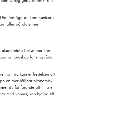
 liten vänlig gest, kommer din
r. Din förmåga att kommunicera
er faller på plats mer
och ekonomiska bekymmer kan
lingarna horoskop för maj råder
Även om du känner frestelsen att
a upp en mer hållbar ekonomisk
er du fortfarande att hitta ett
köra med vänner, kan hjälpa till