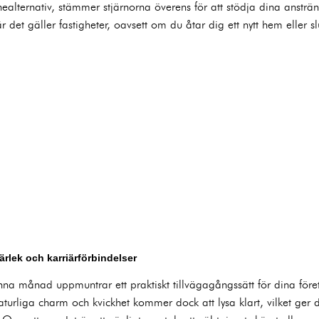
ånealternativ, stämmer stjärnorna överens för att stödja dina ansträ
när det gäller fastigheter, oavsett om du åtar dig ett nytt hem eller sl
rlek och karriärförbindelser
nna månad uppmuntrar ett praktiskt tillvägagångssätt för dina fö
 naturliga charm och kvickhet kommer dock att lysa klart, vilket ger