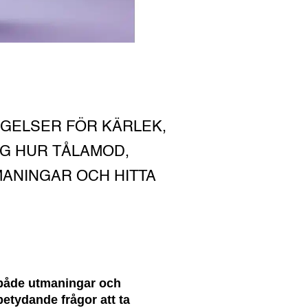
ÄGELSER FÖR KÄRLEK,
IG HUR TÅLAMOD,
MANINGAR OCH HITTA
v både utmaningar och
betydande frågor att ta