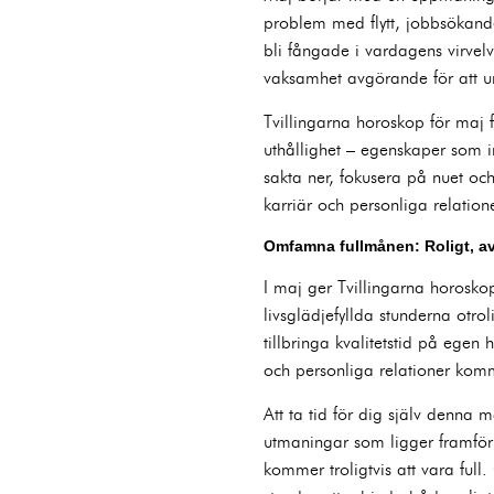
problem med flytt, jobbsökande
bli fångade i vardagens virve
vaksamhet avgörande för att un
Tvillingarna horoskop för maj
uthållighet – egenskaper som i
sakta ner, fokusera på nuet o
karriär och personliga relation
Omfamna fullmånen: Roligt, a
I maj ger Tvillingarna horosko
livsglädjefyllda stunderna otr
tillbringa kvalitetstid på egen
och personliga relationer komm
Att ta tid för dig själv denna
utmaningar som ligger framför 
kommer troligtvis att vara ful