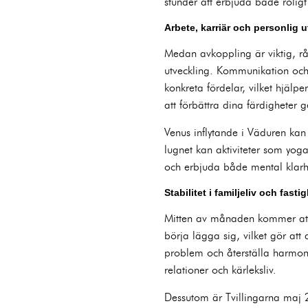
stunder att erbjuda både roligt
Arbete, karriär och personlig
Medan avkoppling är viktig, rå
utveckling. Kommunikation oc
konkreta fördelar, vilket hjälp
att förbättra dina färdighete
Venus inflytande i Väduren kan 
lugnet kan aktiviteter som yoga
och erbjuda både mental klarhet 
Stabilitet i familjeliv och fasti
Mitten av månaden kommer att m
börja lägga sig, vilket gör at
problem och återställa harmonin 
relationer och kärleksliv.
Dessutom är Tvillingarna maj 2