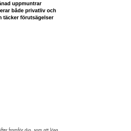
 månad uppmuntrar
erar både privatliv och
om täcker förutsägelser
fter framför dig, som att lösa