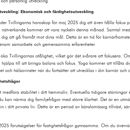
 och personlig utveckling.
 utveckling: Ekonomisk och färdighetsutveckling
der Tvillingarna horoskop för maj 2025 dig att även hålla fokus p
h nätverkande kommer att vara nyckeln denna månad. Samtal med 
er dig att gå framåt mot dina mål. Detta är en tid för karriärframst
r genom samarbete och gemensamma erfarenheter.
öka Tvillingarnas otålighet, vilket gör det svårare att fokusera. O
 hjälpa till att bringa balans och fokus. Yoga kommer att tillåta dig
och hälsovinster när du fortsätter att utvecklas i din karriär och di
ghetsfrågor
edföra stabilitet i ditt hemmaliv. Eventuella tidigare störningar
t du kan närma dig familjefrågor med större klarhet. Det är en utmä
i ditt privata liv. Detta är en period av känslomässig tillväxt, särs
025 förutsägelser för fastighetsfrågor gynnsamma. Om du överväger