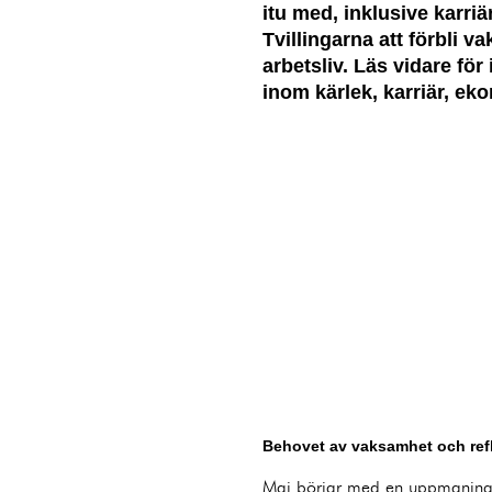
itu med, inklusive karr
Tvillingarna att förbli 
arbetsliv. Läs vidare för
inom kärlek, karriär, ek
Behovet av vaksamhet och refl
Maj börjar med en uppmaning fö