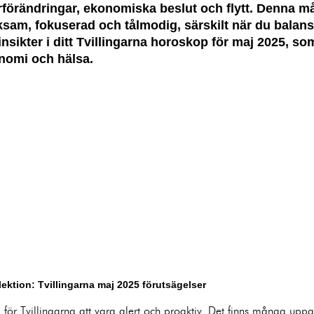
iärförändringar, ekonomiska beslut och flytt. Denna
vaksam, fokuserad och tålmodig, särskilt när du balans
 insikter i ditt Tvillingarna horoskop för maj 2025, s
onomi och hälsa.
ektion: Tvillingarna maj 2025 förutsägelser
r Tvillingarna att vara alert och proaktiv. Det finns många uppgi