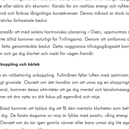
 eller säkra din ekonomi. Kända för sin rastlösa energi och nyfike
lvind och förbise långsiktiga konsekvenser. Denna månad är dock
dvika förhastade beslut.
 föreslår att med solens harmoniska placering i Oxen, uppmuntras
nte alltid kommer naturligt för Tvillingarna. Genom att omfamna 
ch fatta genomtänkta beslut. Detta noggranna tillvägagångssätt k
er och ge dig klarhet och insikt för vägen framåt.
vkoppling och kärlek
p en välbehövlig avkoppling. Fullmånen fyller luften med optimism,
oligt givande. Oavsett om det handlar om att unna sig en shoppingt
 hand, kommer dessa aktiviteter att ge dig mental och känslomässig
er att dra nytta av ditt fokus på egenvård och nöje.
 månad kommer att hjälpa dig att få den mentala klarheten som beh
dig. De första dagarna av maj är fyllda med positiv, vårig energi
l. Oavsett om du tar igen gamla vänner eller bara unnar dig lite e