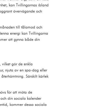
nhet, kan Tvillingarnas ibland
 noggrant övervägande och
 månaden till tålamod och
denna energi kan Tvillingarna
ommer att gynna både din
 vilket gör de enkla
ur, njuta av en spa-dag eller
 återhämtning. Särskilt kärlek
övs för att möta de
 och din sociala kalender
gentid, kommer dessa sociala