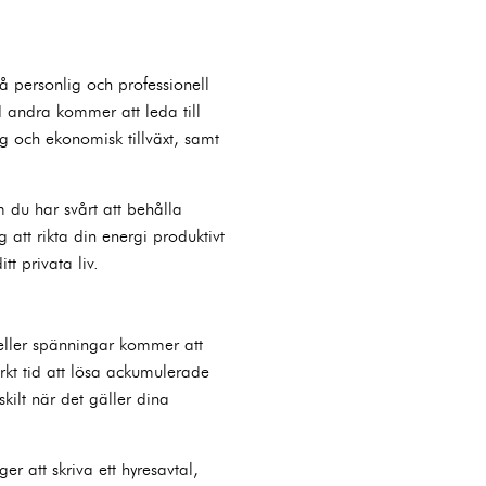
å personlig och professionell
andra kommer att leda till
eg och ekonomisk tillväxt, samt
m du har svårt att behålla
 att rikta din energi produktivt
tt privata liv.
 eller spänningar kommer att
rkt tid att lösa ackumulerade
kilt när det gäller dina
 att skriva ett hyresavtal,