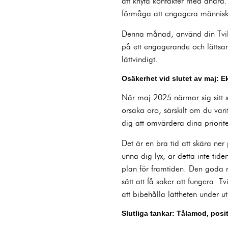
att knyta kontakter med andra. 
förmåga att engagera människor
Denna månad, använd din Tvill
på ett engagerande och lättsam
lättvindigt.
Osäkerhet vid slutet av maj: 
När maj 2025 närmar sig sitt 
orsaka oro, särskilt om du var
dig att omvärdera dina prioriter
Det är en bra tid att skära ner
unna dig lyx, är detta inte tid
plan för framtiden. Den goda n
sätt att få saker att fungera. T
att bibehålla lättheten under 
Slutliga tankar: Tålamod, posit