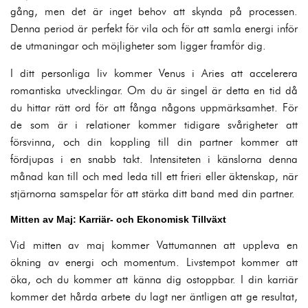
gång, men det är inget behov att skynda på processen.
Denna period är perfekt för vila och för att samla energi inför
de utmaningar och möjligheter som ligger framför dig.
I ditt personliga liv kommer Venus i Aries att accelerera
romantiska utvecklingar. Om du är singel är detta en tid då
du hittar rätt ord för att fånga någons uppmärksamhet. För
de som är i relationer kommer tidigare svårigheter att
försvinna, och din koppling till din partner kommer att
fördjupas i en snabb takt. Intensiteten i känslorna denna
månad kan till och med leda till ett frieri eller äktenskap, när
stjärnorna samspelar för att stärka ditt band med din partner.
Mitten av Maj: Karriär- och Ekonomisk Tillväxt
Vid mitten av maj kommer Vattumannen att uppleva en
ökning av energi och momentum. Livstempot kommer att
öka, och du kommer att känna dig ostoppbar. I din karriär
kommer det hårda arbete du lagt ner äntligen att ge resultat,