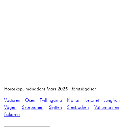
——————————
Horoskop: månadens Mars 2025 förutsägelser
Väduren
-
Oxen
-
Tvillingarna
-
Kräftan
-
Lejonet
-
Jungfrun
-
Vågen
-
Skorpionen
-
Skytten
-
Stenbocken
-
Vattumannen
-
Fiskarna
——————————