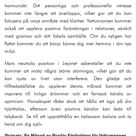
harmoniskt. Ditt personliga och professionella intresse
kommer inte längre att överlappa, vilket gör att du kan
fokusera på varje område med klarhet. Vattumannen kommer
också att uppleva positiva förändringar i relationer, särskilt
med grannar och ditt lokala samhälle. Om du nyligen har
flyttat kommer du att börja känna dig mer hemma i din nya
miljö.
Mars neutrala position i Lejonet säkerställer att du inte
kommer att möta några större störningar, vilket gör att du
kan njuta av livet utan interferens. Den glädje och
tillfredsställelse du upplever denna månad kommer att
inspirera till livliga drömmar och en förnyad känsla av
optimism. Horoskopet råder dock att hålla ett öga på din
hjärthälsa, eftersom även positiva känslor kan leda till
takykardi. Se till att upprätthålla en hälsosam balans och ta
hand om dig själv.
Slutsats: En Månad av Positiv Förändring för Vattumannen