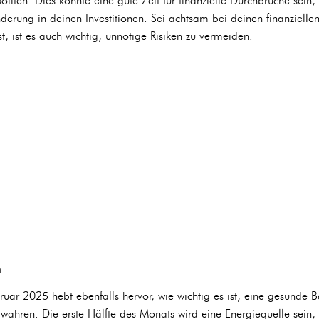
sollten. Dies könnte eine gute Zeit für finanzielle Durchbrüche sein,
erung in deinen Investitionen. Sei achtsam bei deinen finanziell
t, ist es auch wichtig, unnötige Risiken zu vermeiden.
n
ar 2025 hebt ebenfalls hervor, wie wichtig es ist, eine gesunde B
ahren. Die erste Hälfte des Monats wird eine Energiequelle sein, 