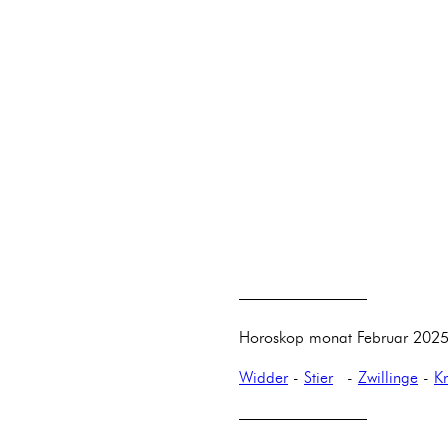
————————
Horoskop monat Februar 2025
Widder
-
Stier
-
Zwillinge
-
K
————————