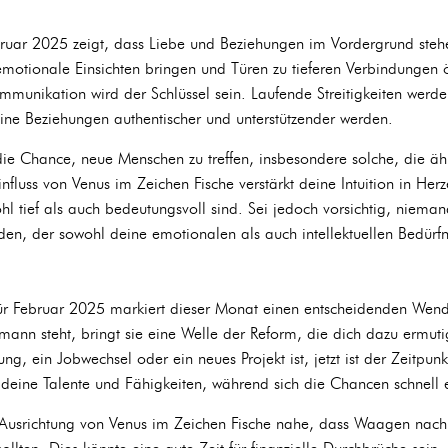
uar 2025 zeigt, dass Liebe und Beziehungen im Vordergrund steh
motionale Einsichten bringen und Türen zu tieferen Verbindungen ö
ommunikation wird der Schlüssel sein. Laufende Streitigkeiten werd
ine Beziehungen authentischer und unterstützender werden.
die Chance, neue Menschen zu treffen, insbesondere solche, die ähn
influss von Venus im Zeichen Fische verstärkt deine Intuition in He
l tief als auch bedeutungsvoll sind. Sei jedoch vorsichtig, nieman
n, der sowohl deine emotionalen als auch intellektuellen Bedürfn
 Februar 2025 markiert dieser Monat einen entscheidenden Wendep
nn steht, bringt sie eine Welle der Reform, die dich dazu ermuti
ng, ein Jobwechsel oder ein neues Projekt ist, jetzt ist der Zeitpun
deine Talente und Fähigkeiten, während sich die Chancen schnell e
die Ausrichtung von Venus im Zeichen Fische nahe, dass Waagen nach