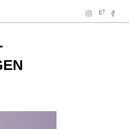
T
GEN