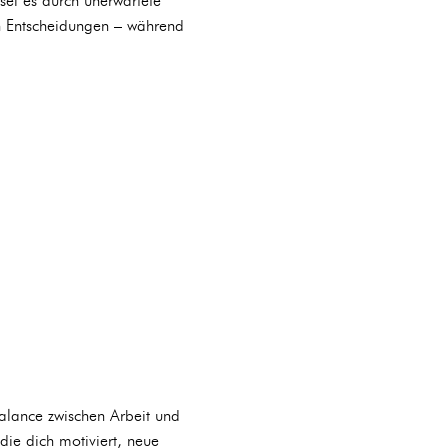
 sei es durch unerwartete
en Entscheidungen – während
alance zwischen Arbeit und
die dich motiviert, neue