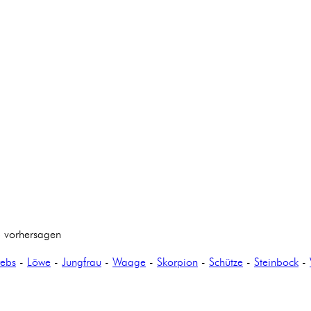
 vorhersagen
rebs
-
Löwe
-
Jungfrau
-
Waage
-
Skorpion
-
Schütze
-
Steinbock
-