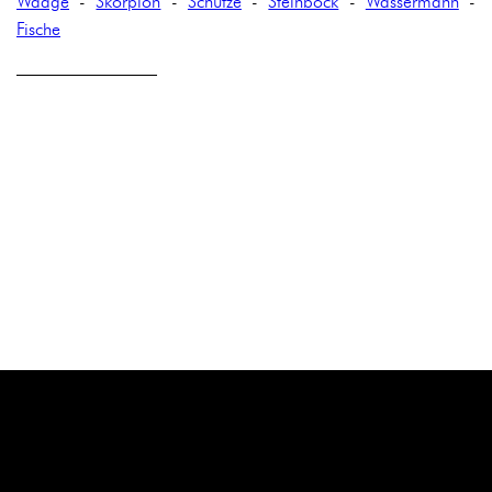
Waage
-
Skorpion
-
Schütze
-
Steinbock
-
Wassermann
-
Fische
————————