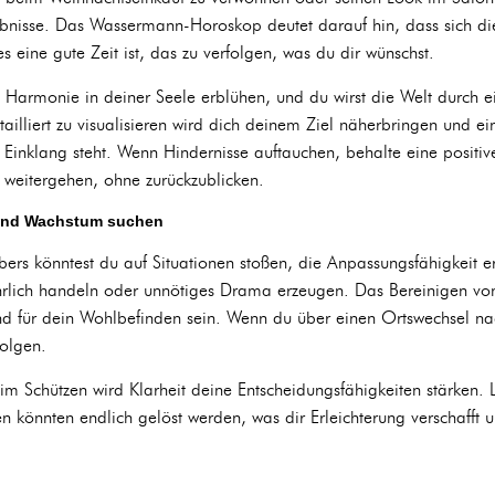
gebnisse. Das Wassermann-Horoskop deutet darauf hin, dass sich di
s eine gute Zeit ist, das zu verfolgen, was du dir wünschst.
Harmonie in deiner Seele erblühen, und du wirst die Welt durch e
illiert zu visualisieren wird dich deinem Ziel näherbringen und e
Einklang steht. Wenn Hindernisse auftauchen, behalte eine positive
n weitergehen, ohne zurückzublicken.
 und Wachstum suchen
ers könntest du auf Situationen stoßen, die Anpassungsfähigkeit 
lich handeln oder unnötiges Drama erzeugen. Das Bereinigen von 
 für dein Wohlbefinden sein. Wenn du über einen Ortswechsel nach
olgen.
im Schützen wird Klarheit deine Entscheidungsfähigkeiten stärken. 
 könnten endlich gelöst werden, was dir Erleichterung verschafft u