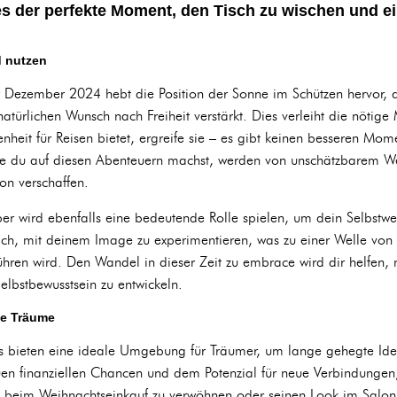
t es der perfekte Moment, den Tisch zu wischen und e
d nutzen
Dezember 2024 hebt die Position der Sonne im Schützen hervor, 
atürlichen Wunsch nach Freiheit verstärkt. Dies verleiht die nötige
heit für Reisen bietet, ergreife sie – es gibt keinen besseren Mom
ie du auf diesen Abenteuern machst, werden von unschätzbarem Wer
ion verschaffen.
 wird ebenfalls eine bedeutende Rolle spielen, um dein Selbstwert
dich, mit deinem Image zu experimentieren, was zu einer Welle vo
führen wird. Den Wandel in dieser Zeit zu embrace wird dir helfen, 
elbstbewusstsein zu entwickeln.
lte Träume
 bieten eine ideale Umgebung für Träumer, um lange gehegte Idee
uen finanziellen Chancen und dem Potenzial für neue Verbindungen,
h beim Weihnachtseinkauf zu verwöhnen oder seinen Look im Salon 