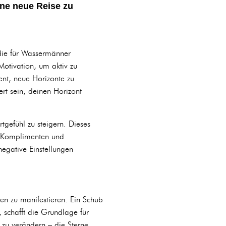
ine neue Reise zu
die für Wassermänner
 Motivation, um aktiv zu
ent, neue Horizonte zu
t sein, deinen Horizont
gefühl zu steigern. Dieses
n Komplimenten und
negative Einstellungen
n zu manifestieren. Ein Schub
 schafft die Grundlage für
zu verändern – die Sterne