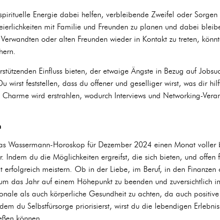
irituelle Energie dabei helfen, verbleibende Zweifel oder Sorgen
eierlichkeiten mit Familie und Freunden zu planen und dabei bleib
n Verwandten oder alten Freunden wieder in Kontakt zu treten, könn
hern.
stützenden Einfluss bieten, der etwaige Ängste in Bezug auf Jobsu
irst feststellen, dass du offener und geselliger wirst, was dir hilf
in Charme wird erstrahlen, wodurch Interviews und Networking-Veran
n
das Wassermann-Horoskop für Dezember 2024 einen Monat voller
Indem du die Möglichkeiten ergreifst, die sich bieten, und offen
t erfolgreich meistern. Ob in der Liebe, im Beruf, in den Finanzen
, um das Jahr auf einem Höhepunkt zu beenden und zuversichtlich in
onale als auch körperliche Gesundheit zu achten, da auch positive
dem du Selbstfürsorge priorisierst, wirst du die lebendigen Erlebn
ießen können.