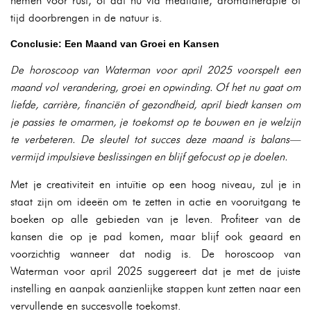
nemen voor rust, of dat nu via meditatie, aromatherapie of
tijd doorbrengen in de natuur is.
Conclusie: Een Maand van Groei en Kansen
De horoscoop van Waterman voor april 2025 voorspelt een
maand vol verandering, groei en opwinding. Of het nu gaat om
liefde, carrière, financiën of gezondheid, april biedt kansen om
je passies te omarmen, je toekomst op te bouwen en je welzijn
te verbeteren. De sleutel tot succes deze maand is balans—
vermijd impulsieve beslissingen en blijf gefocust op je doelen.
Met je creativiteit en intuïtie op een hoog niveau, zul je in
staat zijn om ideeën om te zetten in actie en vooruitgang te
boeken op alle gebieden van je leven. Profiteer van de
kansen die op je pad komen, maar blijf ook geaard en
voorzichtig wanneer dat nodig is. De horoscoop van
Waterman voor april 2025 suggereert dat je met de juiste
instelling en aanpak aanzienlijke stappen kunt zetten naar een
vervullende en succesvolle toekomst.