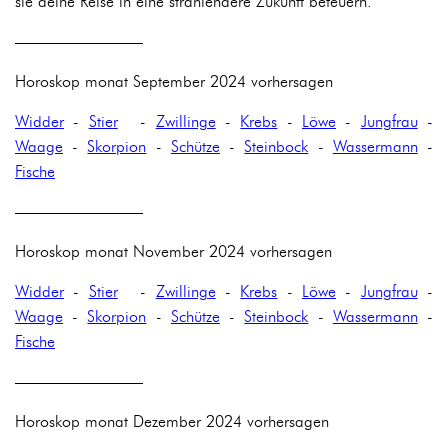
sie deine Reise in eine strahlendere Zukunft befeuern.
————————
Horoskop monat September 2024 vorhersagen
Widder
-
Stier
-
Zwillinge
-
Krebs
-
Löwe
-
Jungfrau
-
Waage
-
Skorpion
-
Schütze
-
Steinbock
-
Wassermann
-
Fische
————————
Horoskop monat November 2024 vorhersagen
Widder
-
Stier
-
Zwillinge
-
Krebs
-
Löwe
-
Jungfrau
-
Waage
-
Skorpion
-
Schütze
-
Steinbock
-
Wassermann
-
Fische
————————
Horoskop monat Dezember 2024 vorhersagen